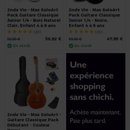
2nde Vie - Max SoloArt
2nde Vie - Max SoloArt
Pack Guitare Classique
Pack Guitare Classique
Junior 1/4 - Bois Naturel
Junior 1/4 - Noire,
Clair, Enfant 4 à 6 ans
Enfant 4 à 6 ans
Évaluation:
Évaluation:
(25)
(25)
94%
94%
50,92 €
47,95 €
59,90 €
59,90 €
En stock
En stock
2nde Vie - Max SoloArt -
Guitare Classique Pack
Débutant - Couleur