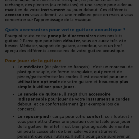
rechange, des plectres (ou médiators) et une sangle pour aider au
maintien de votre
instrument
ou jouer debout. Ces différents
accessoires
vous aideront, via une meilleure prise en main, à vous
concentrer sur l'apprentissage de la musique.
Quels accessoires pour votre guitare acoustique ?
Pourquoi toute cette
panoplie d’accessoires
dans nos kits
guitare ? Parce que pour bien
débuter
, vous en aurez très vite
besoin. Médiator, support de guitare, accordeur, voici un bref
aperçu des différents accessoires de votre guitare acoustique.
Pour jouer de la guitare
Le médiator
(dit plectre en français) : c’est un morceau de
plastique souple, de forme triangulaire, qui permet de
pincer/gratter/frotter les cordes. Il est essentiel pour une
utilisation optimale
de votre
guitare et beaucoup
plus
simple à utiliser pour jouer.
La sangle de guitare
: il s’agit d’un
accessoire
indispensable
pour jouer de votre
instrument à cordes
debout, et ce confortablement (par exemple lors de
concerts).
Le repose-pied
: conçu pour votre
confort
, ce « footrest »
vous permettra d'avoir une position confortable pour jouer
de la guitare. En effet, il est bien plus agréable de monter
un peu la cuisse afin de bien caler votre instrument
pendant que vous l'utilisez. Il suffit pour ça de surélever un