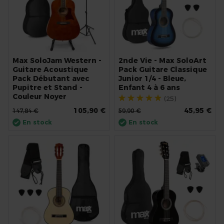
Max SoloJam Western -
2nde Vie - Max SoloArt
Guitare Acoustique
Pack Guitare Classique
Pack Débutant avec
Junior 1/4 - Bleue,
Pupitre et Stand -
Enfant 4 à 6 ans
Couleur Noyer
Évaluation:
(25)
94%
105,90 €
45,95 €
147,84 €
59,90 €
En stock
En stock