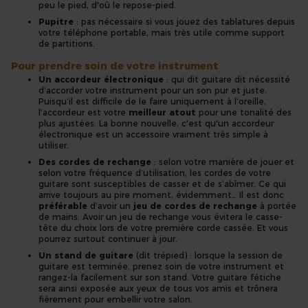
peu le pied, d'où le repose-pied.
Pupitre
: pas nécessaire si vous jouez des tablatures depuis
votre téléphone portable, mais très utile comme support
de partitions.
Pour prendre soin de votre instrument
Un accordeur électronique
: qui dit guitare dit nécessité
d’accorder votre instrument pour un son pur et juste.
Puisqu’il est difficile de le faire uniquement à l’oreille,
l’accordeur est votre
meilleur atout
pour une tonalité des
plus ajustées. La bonne nouvelle, c'est qu'un accordeur
électronique est un accessoire vraiment très simple à
utiliser.
Des cordes de rechange
: selon votre manière de jouer et
selon votre fréquence d’utilisation, les cordes de votre
guitare sont susceptibles de casser et de s’abîmer. Ce qui
arrive toujours au pire moment, évidemment… Il est donc
préférable
d’avoir un
jeu de cordes de rechange
à portée
de mains. Avoir un jeu de rechange vous évitera le casse-
tête du choix lors de votre première corde cassée. Et vous
pourrez surtout continuer à jour.
Un stand de guitare
(dit trépied) : lorsque la session de
guitare est terminée, prenez soin de votre instrument et
rangez-la facilement sur son stand. Votre guitare fétiche
sera ainsi exposée aux yeux de tous vos amis et trônera
fièrement pour embellir votre salon.