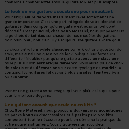
chansons à chanter entre amis, la guitare folk est plus adaptée.
Le look de ma guitare acoustique pour débutant
Pour finir, l
’allure
de votre
instrument
revêt forcément une
grande importance. C'est une part intégrale de votre identité de
guitariste. Sans compter qu'une guitare est aussi un bel objet
décoratif. C'est pourquoi, chez
Sono Matériel
, nous proposons un
large choix de
teintes
sur chacun de nos modèles de guitare.
Noir, brun, bleu, bois clair… Il y a toujours une guitare à votre goût.
Le choix entre le
modèle classique
ou
folk
est une question de
style, mais aussi une question de look, puisque leur forme est
différente ! N’oubliez pas qu’une guitare
acoustique classique
mise plus sur son
esthétique flamenco
. Vous aurez plus de choix
de
coloris
et de
décorations
sur cette typologie de
modèle
. A
contrario, les
guitares folk
seront
plus simples
,
teintées bois
ou
sunburst
.
Prenez une guitare à votre image, qui vous plaît, celle qui a pour
vous la meilleure dégaine.
Une guitare acoustique seule ou en kits ?
Chez
Sono Matériel
, nous proposons des
guitares acoustiques
en
packs bourrés d’accessoires
et à
petits prix.
Nos
kits
comportent tout le nécessaire pour bien démarrer la pratique de
votre nouvel instrument. Vous y trouverez un accordeur
électronique, une housse de transport, un jeu de cordes de