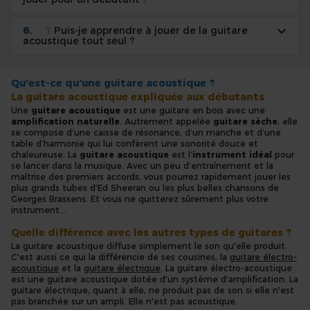
❔ Puis-je apprendre à jouer de la guitare
acoustique tout seul ?
Qu’est-ce qu’une guitare acoustique ?
La guitare acoustique expliquée aux débutants
Une
guitare acoustique
est une
guitare en bois avec une
amplification naturelle
. Autrement appelée
guitare sèche
, elle
se compose d’une caisse de résonance, d’un manche et d’une
table d’harmonie qui lui confèrent une
sonorité douce
et
chaleureuse. La
guitare acoustique
est l’
instrument idéal
pour
se lancer dans la musique. Avec un peu d’entraînement et la
maîtrise des premiers accords, vous pourrez rapidement jouer les
plus grands tubes d’Ed Sheeran ou les plus belles chansons de
Georges Brassens. Et vous ne quitterez sûrement plus votre
instrument...
Quelle différence avec les autres types de guitares ?
La guitare acoustique diffuse simplement le son qu'elle produit.
C'est aussi ce qui la différencie de ses cousines, la
guitare électro-
acoustique
et la
guitare électrique
. La guitare électro-acoustique
est une guitare acoustique dotée d'un système d'amplification. La
guitare électrique, quant à elle, ne produit pas de son si elle n'est
pas branchée sur un ampli. Elle n'est pas acoustique.