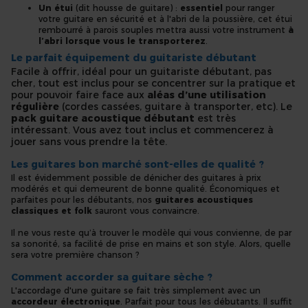
Un étui
(dit housse de guitare) :
essentiel
pour ranger
votre guitare en sécurité et à l'abri de la poussière, cet étui
rembourré à parois souples mettra aussi votre instrument
à
l’abri lorsque vous le transporterez
.
Le parfait équipement du guitariste débutant
Facile à offrir, idéal pour un guitariste débutant, pas
cher, tout est inclus pour se concentrer sur la pratique et
pour pouvoir faire face aux
aléas d’une utilisation
régulière
(cordes cassées, guitare à transporter, etc). Le
pack guitare acoustique débutant
est très
intéressant. Vous avez tout inclus et commencerez à
jouer sans vous prendre la tête.
Les guitares bon marché sont-elles de qualité ?
Il est évidemment possible de dénicher des guitares à prix
modérés et qui demeurent de bonne qualité. Économiques et
parfaites pour les débutants, nos
guitares acoustiques
classiques et folk
sauront vous convaincre.
Il ne vous reste qu’à trouver le modèle qui vous convienne, de par
sa sonorité, sa facilité de prise en mains et son style. Alors, quelle
sera votre première chanson ?
Comment accorder sa guitare sèche ?
L'accordage d'une guitare se fait très simplement avec un
accordeur électronique
. Parfait pour tous les débutants. Il suffit