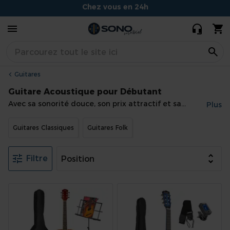
Conseils experts et souriants
Situé à Dijon
Guitares
Guitare Acoustique pour Débutant
Avec sa sonorité douce, son prix attractif et sa
Plus
facilité d’apprentissage, la
guitare acoustique pour
En savoir plus
débutant
a tout pour plaire. Bon marché et facile à
Guitares Classiques
Guitares Folk
prendre en main, cet instrument à cordes convivial
séduira petits et grands. Quand la musique est
bonne !
Filtre