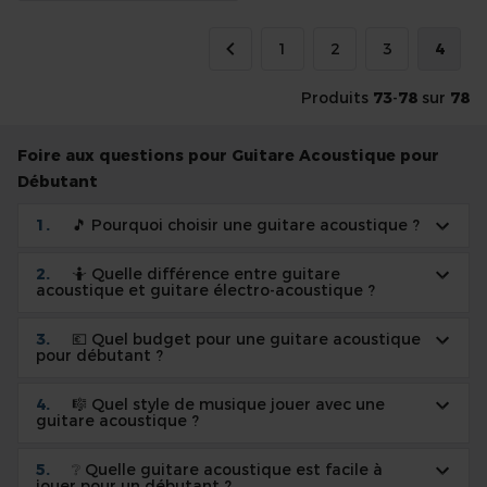
Page
Page
Page
Page
Vous l
1
2
3
4
Page
Précédent
Produits
73
-
78
sur
78
Foire aux questions pour Guitare Acoustique pour
Débutant
🎵 Pourquoi choisir une guitare acoustique ?
🤷 Quelle différence entre guitare
acoustique et guitare électro-acoustique ?
💶 Quel budget pour une guitare acoustique
pour débutant ?
🎼 Quel style de musique jouer avec une
guitare acoustique ?
❔ Quelle guitare acoustique est facile à
jouer pour un débutant ?