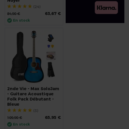
Noyer
Évaluation:
(24)
93%
63,67 €
84,90 €
En stock
2nde Vie - Max SoloJam
- Guitare Acoustique
Folk Pack Débutant -
Bleue
Évaluation:
(3)
100%
65,95 €
109,90 €
En stock