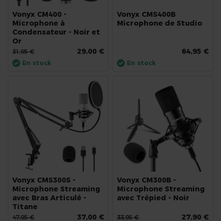
Vonyx CM400 -
Vonyx CMS400B
Microphone à
Microphone de Studio
Condensateur - Noir et
Or
29,00 €
64,95 €
31,95 €
En stock
En stock
Vonyx CMS300S -
Vonyx CM300B -
Microphone Streaming
Microphone Streaming
avec Bras Articulé -
avec Trépied - Noir
Titane
37,00 €
27,90 €
47,95 €
33,95 €