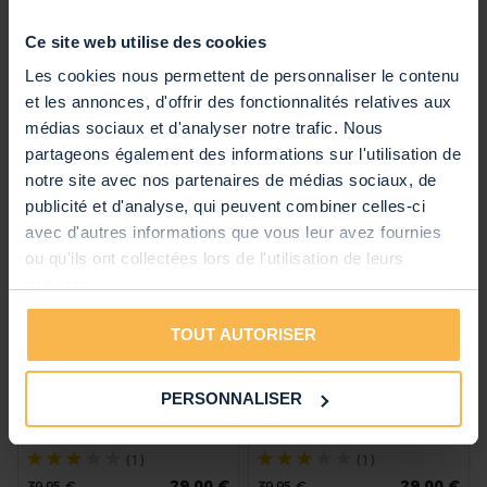
Vonyx CM320B -
Vonyx CM320B -
Microphone Studio USB
Microphone Studio USB
Ce site web utilise des cookies
avec Trépied - Titane
avec Trépied - Blanc
23,00 €
23,00 €
Les cookies nous permettent de personnaliser le contenu
29,95 €
29,95 €
En stock
En stock
et les annonces, d'offrir des fonctionnalités relatives aux
médias sociaux et d'analyser notre trafic. Nous
partageons également des informations sur l'utilisation de
notre site avec nos partenaires de médias sociaux, de
publicité et d'analyse, qui peuvent combiner celles-ci
avec d'autres informations que vous leur avez fournies
ou qu'ils ont collectées lors de l'utilisation de leurs
services.
TOUT AUTORISER
Vonyx CMS320T -
Vonyx CMS320W -
Microphone Studio USB
Microphone Studio USB
avec Bras Articulé
avec Bras Articulé
PERSONNALISER
Réglable et Filtre Anti-
Réglable et Filtre Anti-
Pop - Titane
Pop - Blanc
Évaluation:
Évaluation:
(1)
(1)
60%
60%
29,00 €
29,00 €
39,95 €
39,95 €