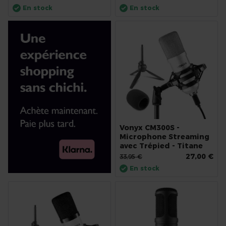
En stock
En stock
Vonyx CM300S -
Microphone Streaming
avec Trépied - Titane
27,00 €
33,95 €
En stock