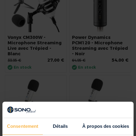
Vonyx CM300W -
Power Dynamics
Microphone Streaming
PCM120 - Microphone
Live avec Trépied -
Streaming avec Trépied
Blanc
- Noir
27,00 €
54,00 €
33,95 €
64,95 €
En stock
En stock
Consentement
Détails
À propos des cookies