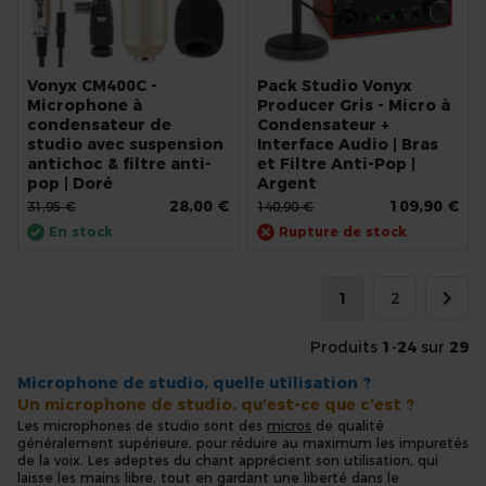
Vonyx CM400C -
Pack Studio Vonyx
Microphone à
Producer Gris - Micro à
condensateur de
Condensateur +
studio avec suspension
Interface Audio | Bras
antichoc & filtre anti-
et Filtre Anti-Pop |
pop | Doré
Argent
28,00 €
109,90 €
31,95 €
140,90 €
En stock
Rupture de stock
Page
Vous lisez actuel
Page
1
2
Page
Suivan
Produits
1
-
24
sur
29
Microphone de studio, quelle utilisation ?
Un microphone de studio, qu’est-ce que c’est ?
Les microphones de studio sont des
micros
de qualité
généralement supérieure, pour réduire au maximum les impuretés
de la voix. Les adeptes du chant apprécient son utilisation, qui
laisse les mains libre, tout en gardant une liberté dans le