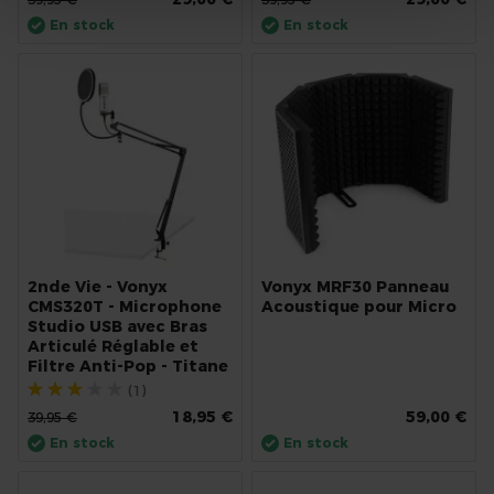
En stock
En stock
2nde Vie - Vonyx
Vonyx MRF30 Panneau
CMS320T - Microphone
Acoustique pour Micro
Studio USB avec Bras
Articulé Réglable et
Filtre Anti-Pop - Titane
Évaluation:
(1)
60%
18,95 €
59,00 €
39,95 €
En stock
En stock