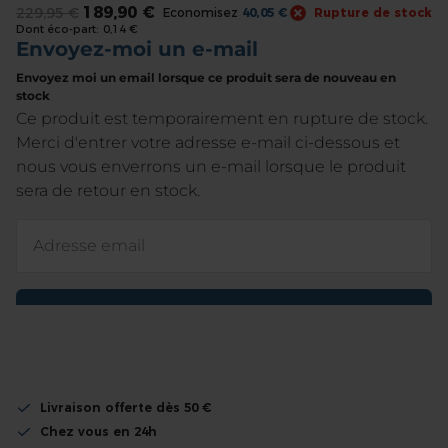
189,90 €
229,95 €
Economisez
40,05 €
Rupture de stock
the
Dont éco-part:
0,14 €
beginning
of
the
images
gallery
Livraison offerte dès 50 €
Chez vous en 24h