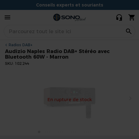
DAB+ Stéréo
Conseils experts et souriants
avec
229,95 €
189,90 €
Bluetooth
Situé à Dijon
60W -
Marron
Radios DAB+
Audizio Naples Radio DAB+ Stéréo avec
Bluetooth 60W - Marron
SKU
102.244
Skip
to
the
end
En rupture de stock
of
the
images
gallery
Skip
to