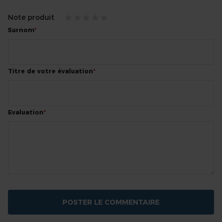
Note produit
1
2
3
4
5
Surnom
star
stars
stars
stars
stars
Titre de votre évaluation
Evaluation
POSTER LE COMMENTAIRE