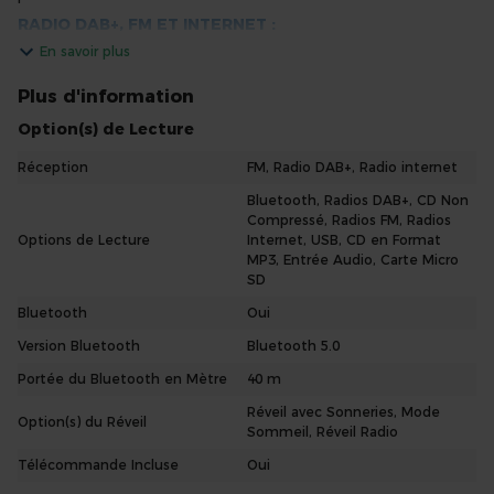
RADIO DAB+, FM ET INTERNET :
En savoir plus
L’Audizio Naples vous permet d’écouter numériquement vos
stations de radio favorites à la fois grâce à la radio DAB+ et la radio
internet permettant d’écouter des radios du monde entier grâce
Plus d'information
à une connexion à internet.
Option(s) de Lecture
RADIO RÉVEIL AVEC FONCTION ALARME :
Réception
FM, Radio DAB+, Radio internet
Le radio réveil dispose d’une alarme intégrée idéal pour adulte et
enfant pour se réveiller avec la musique de votre choix.
Bluetooth, Radios DAB+, CD Non
TÉLÉCOMMANDE INCLUE :
Compressé, Radios FM, Radios
Options de Lecture
Internet, USB, CD en Format
La radio portable Audizio Naples est fournie avec une
MP3, Entrée Audio, Carte Micro
télécommande permettant le réglage de la radio à distance.
SD
Audizio Naples Radio DAB+ stéréo avec Bluetooth 60W –
Bluetooth
Oui
Marron
Caractéristiques
Version Bluetooth
Bluetooth 5.0
Système musical complet avec :
Portée du Bluetooth en Mètre
40 m
* Lecteur CD
* Radio (DAB+ / internet / FM)
Réveil avec Sonneries, Mode
Option(s) du Réveil
* Bluetooth 5.0
Sommeil, Réveil Radio
* Lecteur Mp3 (USB et micro SD)
Télécommande Incluse
Oui
2 haut-parleurs puissants pour une lecture stéréo
Prend en charge le Wi-Fi 802.11b/g/n