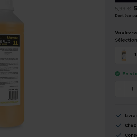
5
5,99 €
Dont éco-par
Voulez-v
Sélection
1
En st
Livra
Chez
Conse