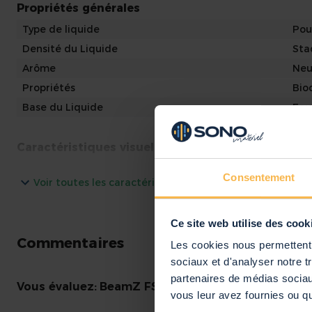
Propriétés générales
Type de liquide
Pou
Densité du Liquide
Sta
Arôme
Neu
-
Propriétés
Bio
Base du Liquide
Eau
Caractéristiques visuelles
Longueur
9 c
Consentement
Voir toutes les caractéristiques
Largeur
9 c
Hauteur
23 
Ce site web utilise des cook
Poids
1,1
Commentaires
Les cookies nous permettent d
Couleurs
Ora
sociaux et d'analyser notre t
partenaires de médias sociaux
Autres caractéristiques
Vous évaluez:
BeamZ FSMF1E-O - Liquide pour Mac
vous leur avez fournies ou qu'
Marque
Be