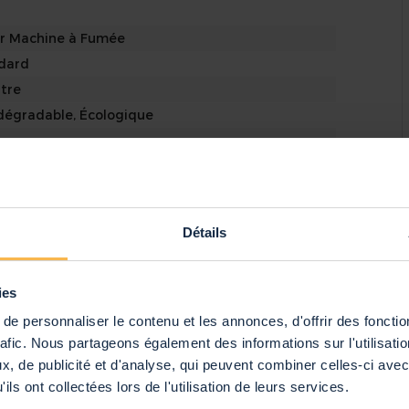
r Machine à Fumée
dard
tre
+
dégradable, Écologique
m
Détails
m
cm
ies
 kg
e personnaliser le contenu et les annonces, d'offrir des fonctio
nge
rafic. Nous partageons également des informations sur l'utilisati
, de publicité et d'analyse, qui peuvent combiner celles-ci avec
hine à Fumée 1L - Standard
ils ont collectées lors de l'utilisation de leurs services.
amZ