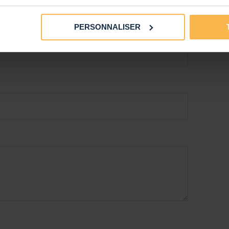
.641
5693275612
PERSONNALISER
ns
lais, Néerlandais, Allemand, Français, Espagnol