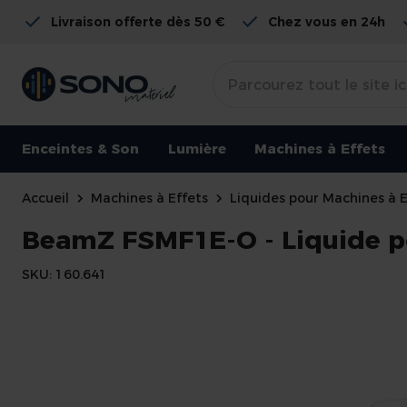
Livraison offerte dès 50 €
Chez vous en 24h
Enceintes & Son
Lumière
Machines à Effets
Accueil
Machines à Effets
Liquides pour Machines à E
BeamZ FSMF1E-O - Liquide p
SKU
160.641
Skip
to
the
end