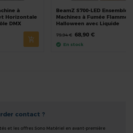
chine à
BeamZ S700-LED Ensemble 
et Horizontale
Machines à Fumée Flamme p
rôle DMX
Halloween avec Liquide
68,90 €
79,94 €
En stock
rder contact ?
tés et les offres Sono Matériel en avant-première