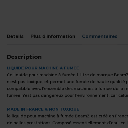
Skip
to
Details
Plus d'information
Commentaires
the
beginning
of
Description
the
images
LIQUIDE POUR MACHINE À FUMÉE
gallery
Ce liquide pour machine à fumée 1 litre de marque BeamZ 
n’est pas toxique, et permet une fumée de haute qualité po
compatible avec l’ensemble des machines à fumée de la m
fumée n’est pas dangereux pour l’environnement, car celui
MADE IN FRANCE & NON TOXIQUE
le liquide pour machine à fumée BeamZ est créé en France
de belles prestations. Composé essentiellement d’eau, ce li