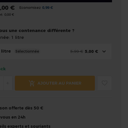
,00 €
Economisez
0,99 €
t:
0,00 €
ous une contenance différente ?
née: 1 litre
 litre
5,99 €
5,00 €
Sélectionnée
ock
AJOUTER AU PANIER
ison offerte dès 50 €
 vous en 24h
ils experts et souriants