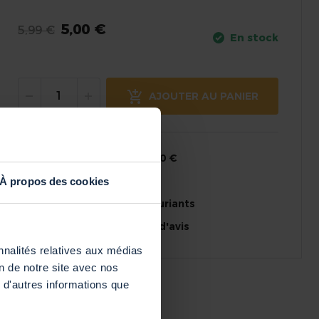
5,00 €
5,99 €
En stock
AJOUTER AU PANIER
Livraison offerte dès 50 €
Chez vous en 24h
À propos des cookies
Conseils experts et souriants
14 jours pour changer d'avis
nnalités relatives aux médias
on de notre site avec nos
 d'autres informations que