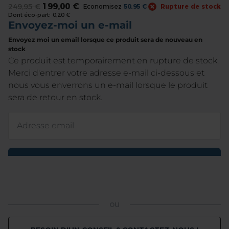
199,00 €
249,95 €
Economisez
50,95 €
Rupture de stock
the
Dont éco-part:
0,20 €
beginning
of
the
images
gallery
ou