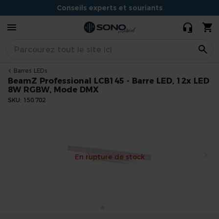
LCB145 -
Conseils experts et souriants
Barre LED,
249,95 €
199,00 €
12x LED 8W
Situé à Dijon
RGBW, Mode
DMX
Barres LEDs
BeamZ Professional LCB145 - Barre LED, 12x LED
8W RGBW, Mode DMX
SKU
150.702
Skip
to
the
end
En rupture de stock
of
the
images
gallery
Skip
to