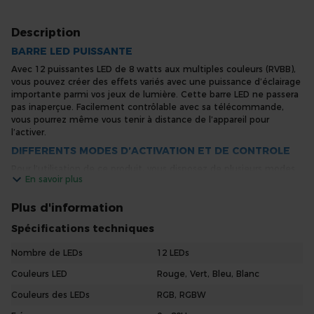
Description
BARRE LED PUISSANTE
Avec 12 puissantes LED de 8 watts aux multiples couleurs (RVBB),
vous pouvez créer des effets variés avec une puissance d’éclairage
importante parmi vos jeux de lumière. Cette barre LED ne passera
pas inaperçue. Facilement contrôlable avec sa télécommande,
vous pourrez même vous tenir à distance de l’appareil pour
l’activer.
DIFFERENTS MODES D’ACTIVATION ET DE CONTROLE
Pour l’utilisation de ce produit, vous disposez de plusieurs modes
En savoir plus
d’activation et de contrôle. D’abord vous pourrez contrôler cette
barre LED LCB145 via contrôleur DMX et ainsi à distance activer les
différents effets. Sont disponibles, pour les spectacles de lumière
Plus d'information
les modes DMX 2, 3, 4, 4-1, 15 ou 52 canaux. Il est également
Spécifications techniques
possible de programmer le mode autonome avec des shows de
lumière préprogrammés en fonction de la musique. L’intensité
Nombre de LEDs
12 LEDs
lumineuse est aussi réglable (0-100%).
Couleurs LED
Rouge, Vert, Bleu, Blanc
POUR LA SCENE ET LE SPECTACLE
Cette barre LED 12 x 8W dispose aussi d’un atout majeur, il est
Couleurs des LEDs
RGB, RGBW
possible d’interconnecter plusieurs barres entre elles. Chaque