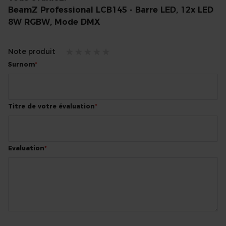
BeamZ Professional LCB145 - Barre LED, 12x LED
8W RGBW, Mode DMX
Note produit
1
2
3
4
5
Surnom
star
stars
stars
stars
stars
Titre de votre évaluation
Evaluation