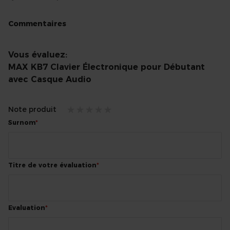
Commentaires
Vous évaluez:
MAX KB7 Clavier Électronique pour Débutant
avec Casque Audio
Note produit
1
2
3
4
5
Surnom
star
stars
stars
stars
stars
Titre de votre évaluation
Evaluation