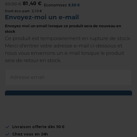
81,40 €
89,90 €
the
Economisez
8,50 €
Dont éco-part:
2,10 €
beginning
of
the
images
gallery
Livraison offerte dès 50 €
Chez vous en 24h