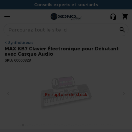
Électronique
Conseils experts et souriants
pour
89,90 €
81,40 €
Débutant
Situé à Dijon
avec Casque
Audio
Synthétiseurs
MAX KB7 Clavier Électronique pour Débutant
avec Casque Audio
SKU
60000828
Skip
to
the
end
En rupture de stock
of
the
images
gallery
Skip
to