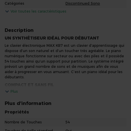
Catégories
Discontinued Sono
Voir toutes les caractéristiques
Description
UN SYNTHÉTISEUR IDÉAL POUR DÉBUTANT
Le clavier électronique MAX KB7 est un clavier d’apprentissage qui
dispose d’un son naturel et d’un toucher très agréable. Le piano
numérique fonctionne sur secteur ou avec des piles et il possède
54 touches ainsi qu’un support pour partition. Le système intégré
prévoit un grand nombre de sons et de musiques afin de vous
aider à progresser en vous amusant. C’est un piano idéal pour les
débutants.
COMPACT ET SANS FIL
Plus
Le piano pour débutant MAX KB7 est très compact et donc facile
à transporter. Prenez-le en toute sécurité avec vous pour aller
jouer chez des amis ou pour vos cours de piano, pratique ! De plus,
Plus d'information
lors de vos déplacements, vous n’avez même pas besoin d’une
Propriétés
prise secteur pour le faire fonctionner. En effet, le clavier
fonctionne aussi sur batterie avec 6 piles R6 (non fournies).
Nombre de Touches
54
CASQUE AUDIO INCLUS
Touches de taille standard
Oui