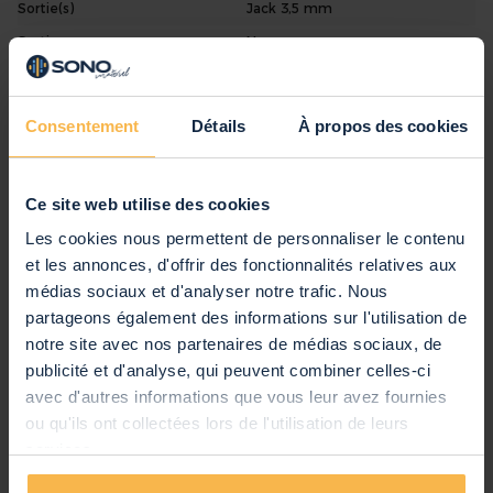
Sortie(s)
Jack 3,5 mm
Contrôle Start / Stop / Sync / Fill-in / Tempo
Sortie casque
Non
Une clé / ensemble
Nombre d'Entrées Micros
Aucune
Accord à un seul doigt / doigt
Type d'alimentation
Fonction de programmation du rythme
Piles AA
Consentement
Détails
À propos des cookies
Option d'enregistrement et de lecture
Alimentation
Secteur, Piles
Sortie jack 3,5 mm pour casque ou système audio
Caractéristiques visuelles
Entrée microphone jack 3,5 mm
Ce site web utilise des cookies
Tension de connexion: 230Vac / 50Hz (adaptateur inclus)
Longueur
74 cm
Les cookies nous permettent de personnaliser le contenu
Fonctionne également avec 6 piles AA (non incluses)
Largeur
26 cm
et les annonces, d'offrir des fonctionnalités relatives aux
Dimensions et poids
médias sociaux et d'analyser notre trafic. Nous
Hauteur
8 cm
Dimensions: 740 x 260 x 85 mm
partageons également des informations sur l'utilisation de
Poids
2,13 kg
Poids: 2kg
notre site avec nos partenaires de médias sociaux, de
Poids (en Kg)
2,13
publicité et d'analyse, qui peuvent combiner celles-ci
Couleur Principale
Noir
avec d'autres informations que vous leur avez fournies
ou qu'ils ont collectées lors de l'utilisation de leurs
Ecran
LCD
services.
Autres caractéristiques