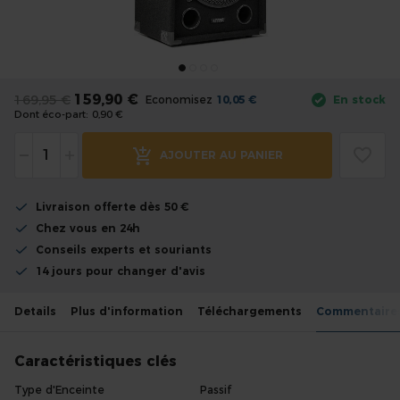
the
images
gallery
Skip
to
159,90 €
169,95 €
Economisez
10,05 €
En stock
the
Dont éco-part:
0,90 €
beginning
-
+
of
AJOUTER AU PANIER
the
images
Livraison offerte dès 50 €
gallery
Chez vous en 24h
Conseils experts et souriants
14 jours pour changer d'avis
Details
Plus d'information
Téléchargements
Commentaire
Caractéristiques clés
Type d'Enceinte
Passif