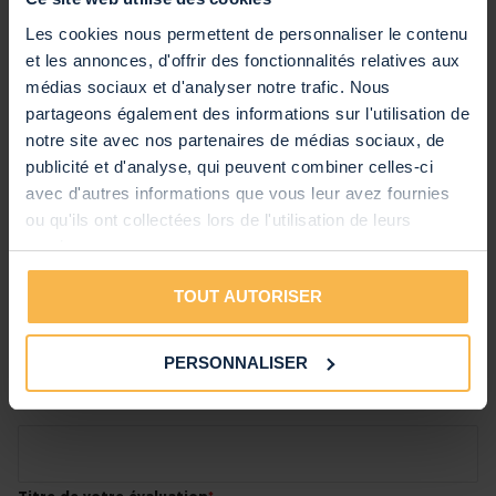
Code EAN
8715693271942
Voir toutes les caractéristiques
Les cookies nous permettent de personnaliser le contenu
Garantie
2 ans
et les annonces, d'offrir des fonctionnalités relatives aux
Anglais, Néerlandais, Allemand,
médias sociaux et d'analyser notre trafic. Nous
Notice d'Utilisation
Notice d'utilisation - Max MAX15SUB - Caisson de
Français, Espagnol
partageons également des informations sur l'utilisation de
Basse Passif 1200 Watts
(1.21 MB)
notre site avec nos partenaires de médias sociaux, de
publicité et d'analyse, qui peuvent combiner celles-ci
Commentaires
avec d'autres informations que vous leur avez fournies
ou qu'ils ont collectées lors de l'utilisation de leurs
services.
Vous évaluez:
MAX Max15SUB - Caisson de Basses Passif 1200
TOUT AUTORISER
Watts
PERSONNALISER
Note produit
1
2
3
4
5
Surnom
star
stars
stars
stars
stars