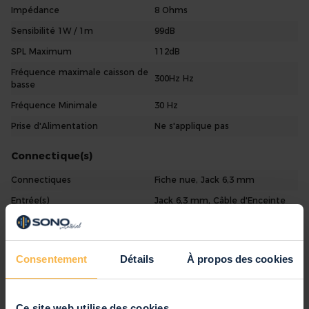
Impédance
8 Ohms
Sensibilité 1W / 1m
99dB
SPL Maximum
112dB
Fréquence maximale caisson de
300Hz Hz
basse
Fréquence Minimale
30 Hz
Prise d'Alimentation
Ne s'applique pas
Connectique(s)
Connectiques
Fiche nue, Jack 6,3 mm
Entrée(s)
Jack 6,3 mm, Câble d'Enceinte
Sortie(s)
Jack 6,3 mm
Autres caractéristiques
Consentement
Détails
À propos des cookies
Marque
MAX
SKU
170.682
Ce site web utilise des cookies