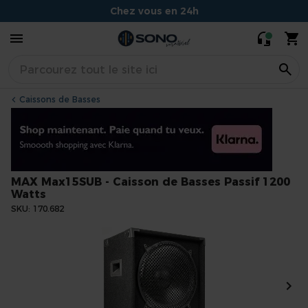
Caisson de
169,95 €
159,90 €
Basses
Conseils experts et souriants
Passif 1200
Situé à Dijon
Watts
Caissons de Basses
MAX Max15SUB - Caisson de Basses Passif 1200
Watts
SKU
170.682
Skip
to
the
end
of