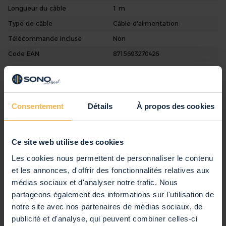
Longueur du câble
1 m
Type de câble
Câble d'alimentation
Télécommande Incluse
Non
Code EAN
8715693270426
Garantie
2 ans
Anglais, Néerlandais, Allemand,
Notice d'Utilisation
Français, Espagnol
Consentement
Détails
À propos des cookies
Commentaires
Ce site web utilise des cookies
Les cookies nous permettent de personnaliser le contenu
Vous évaluez:
et les annonces, d'offrir des fonctionnalités relatives aux
PD Connex Câble Alimentation Câble Secteur
médias sociaux et d'analyser notre trafic. Nous
IEC Mâle Femelle - 1m
partageons également des informations sur l'utilisation de
notre site avec nos partenaires de médias sociaux, de
Note produit
publicité et d'analyse, qui peuvent combiner celles-ci