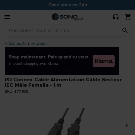
Alimentation
8,00 €
7,90 €
Chez vous en 24h
Câble Secteur
IEC Mâle
Conseils experts et souriants
Femelle - 1m
Situé à Dijon
Cables Alimentation
PD Connex Câble Alimentation Câble Secteur
IEC Mâle Femelle - 1m
SKU
177.950
Skip
to
the
end
of