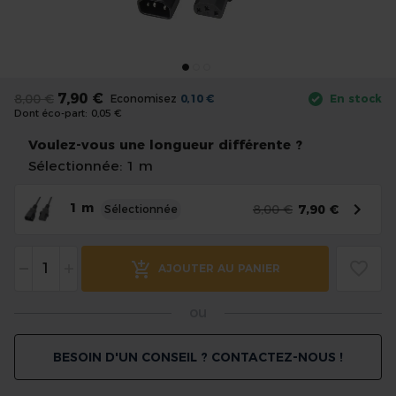
the
images
gallery
Skip
to
7,90 €
8,00 €
Economisez
0,10 €
En stock
the
Dont éco-part:
0,05 €
beginning
of
Voulez-vous une longueur différente ?
the
Sélectionnée: 1 m
images
gallery
1 m
8,00 €
7,90 €
Sélectionnée
-
+
AJOUTER AU PANIER
ou
BESOIN D'UN CONSEIL ? CONTACTEZ-NOUS !