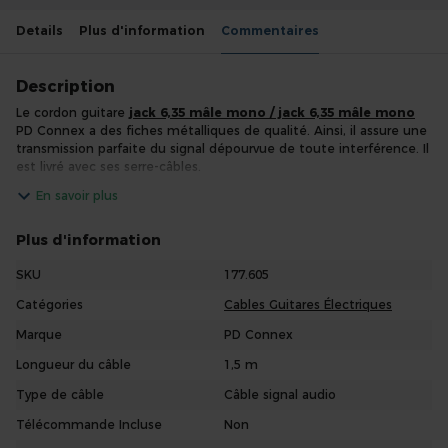
Details
Plus d'information
Commentaires
Description
Le cordon guitare
jack 6,35 mâle mono / jack 6,35 mâle mono
PD Connex a des fiches métalliques de qualité. Ainsi, il assure une
transmission parfaite du signal dépourvue de toute interférence. Il
est livré avec ses serre-câbles.
En savoir plus
Plus d'information
SKU
177.605
Catégories
Cables Guitares Électriques
Marque
PD Connex
Longueur du câble
1,5 m
Type de câble
Câble signal audio
Télécommande Incluse
Non