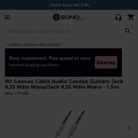
Cordon Guitare
Chez vous en 24h
Jack 6,35 Mâle
8,00 €
7,00 €
Mono/Jack 6,35
Conseils experts et souriants
Mâle Mono -
Situé à Dijon
1,5m
Cables Guitares Électriques
PD Connex Câble Audio Cordon Guitare Jack
6,35 Mâle Mono/Jack 6,35 Mâle Mono - 1,5m
SKU
177.605
Skip
to
the
end
of