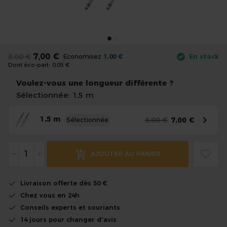
the
images
gallery
Skip
to
7,00 €
8,00 €
Economisez
1,00 €
En stock
the
Dont éco-part:
0,05 €
beginning
of
Voulez-vous une longueur différente ?
the
Sélectionnée: 1,5 m
images
gallery
1,5 m
8,00 €
7,00 €
Sélectionnée
-
+
AJOUTER AU PANIER
Livraison offerte dès 50 €
Chez vous en 24h
Conseils experts et souriants
14 jours pour changer d'avis