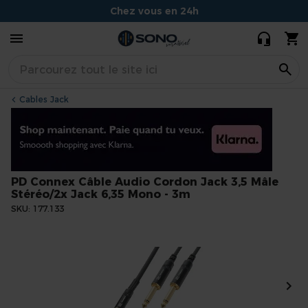
Cordon Jack
Chez vous en 24h
3,5 Mâle
18,00 €
15,00 €
Stéréo/2x
Conseils experts et souriants
Jack 6,35
Situé à Dijon
Mono - 3m
Cables Jack
PD Connex Câble Audio Cordon Jack 3,5 Mâle
Stéréo/2x Jack 6,35 Mono - 3m
SKU
177.133
Skip
to
the
end
of