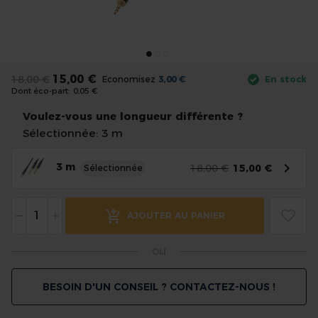
the
images
gallery
Skip
to
15,00 €
18,00 €
Economisez
3,00 €
En stock
the
Dont éco-part:
0,05 €
beginning
of
Voulez-vous une longueur différente ?
the
Sélectionnée: 3 m
images
gallery
3 m
18,00 €
15,00 €
Sélectionnée
-
+
AJOUTER AU PANIER
ou
BESOIN D'UN CONSEIL ? CONTACTEZ-NOUS !