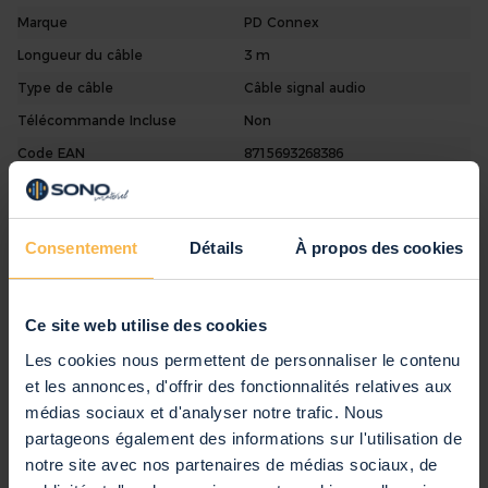
Marque
PD Connex
Longueur du câble
3 m
Type de câble
Câble signal audio
Télécommande Incluse
Non
Code EAN
8715693268386
Garantie
2 ans
Anglais, Néerlandais, Allemand,
Notice d'Utilisation
Français, Espagnol
Consentement
Détails
À propos des cookies
Commentaires
Ce site web utilise des cookies
Les cookies nous permettent de personnaliser le contenu
Vous évaluez:
et les annonces, d'offrir des fonctionnalités relatives aux
PD Connex Câble Audio Cordon Jack 3,5 Mâle
médias sociaux et d'analyser notre trafic. Nous
Stéréo/2x Jack 6,35 Mono - 3m
partageons également des informations sur l'utilisation de
notre site avec nos partenaires de médias sociaux, de