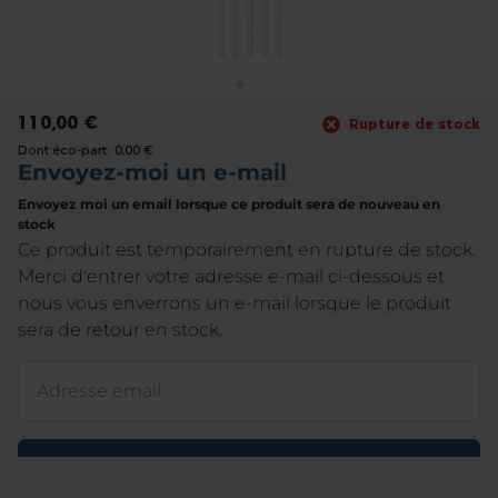
the
images
gallery
Skip
to
110,00 €
Rupture de stock
the
Dont éco-part:
0,00 €
beginning
of
the
images
gallery