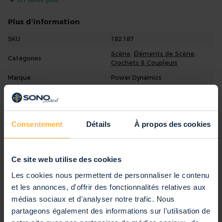
60cm de hauteur fixe
Pieds en plastique pour éviter d'endommager le sol
Plus d'information
Fabriqué en Europe
SKU
182.187
Approuvé par le TÜV
Scène
,
Éléments de Scène
,
Catégories
Crochets & Coupleurs
Marque
Power Dynamics
Code EAN
8715693295566
Garantie
2 ans
Anglais, Néerlandais, Allemand,
Consentement
Détails
À propos des cookies
Notice d'Utilisation
Français, Espagnol
Ce site web utilise des cookies
Commentaires
Les cookies nous permettent de personnaliser le contenu
et les annonces, d'offrir des fonctionnalités relatives aux
Vous évaluez:
médias sociaux et d'analyser notre trafic. Nous
Power Dynamics 750RL Lot de 4 Pieds Ronds
partageons également des informations sur l'utilisation de
pour Scène