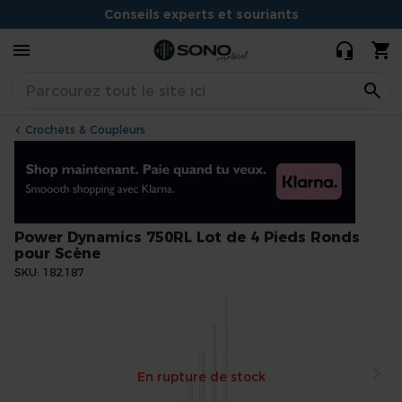
Pieds Ronds pour
Conseils experts et souriants
Scène
Situé à Dijon
Crochets & Coupleurs
Power Dynamics 750RL Lot de 4 Pieds Ronds
pour Scène
SKU
182.187
Skip
to
the
end
En rupture de stock
of