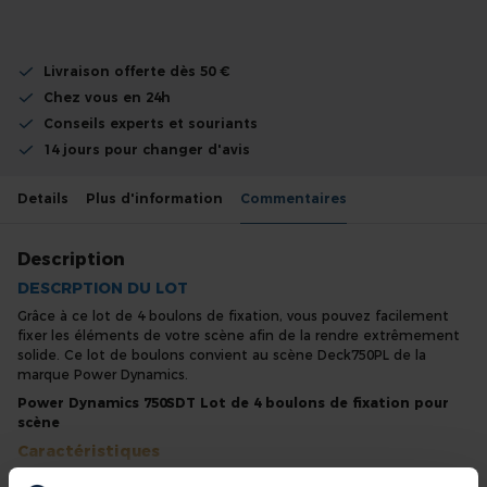
Livraison offerte dès 50 €
Chez vous en 24h
Conseils experts et souriants
14 jours pour changer d'avis
Details
Plus d'information
Commentaires
Description
DESCRPTION DU LOT
Grâce à ce lot de 4 boulons de fixation, vous pouvez facilement
fixer les éléments de votre scène afin de la rendre extrêmement
solide. Ce lot de boulons convient au scène Deck750PL de la
marque Power Dynamics.
Power Dynamics 750SDT Lot de 4 boulons de fixation pour
scène
Caractéristiques
Se glisse facilement dans le profil Deck750
En savoir plus