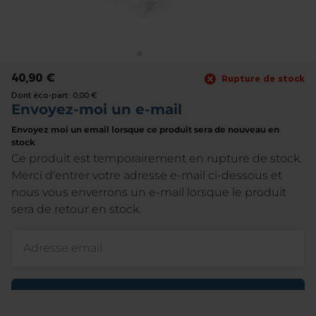
the
images
gallery
Skip
to
40,90 €
Rupture de stock
the
Dont éco-part:
0,00 €
beginning
of
the
images
gallery