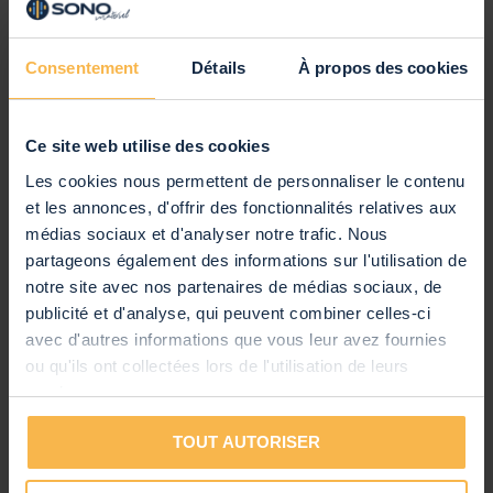
4x T-Bout M10
8x bague M10
Plus d'information
Consentement
Détails
À propos des cookies
4x anneau de verrouillage M10
SKU
182.127
4x Moer M10
Scène
,
Éléments de Scène
,
Acier galvanisé
Catégories
Crochets & Coupleurs
Ce site web utilise des cookies
Fabriqué en Europe
Marque
Power Dynamics
Les cookies nous permettent de personnaliser le contenu
Code EAN
8715693308648
et les annonces, d'offrir des fonctionnalités relatives aux
médias sociaux et d'analyser notre trafic. Nous
Garantie
2 ans
partageons également des informations sur l'utilisation de
Anglais, Néerlandais, Allemand,
Notice d'Utilisation
notre site avec nos partenaires de médias sociaux, de
Français, Espagnol
publicité et d'analyse, qui peuvent combiner celles-ci
avec d'autres informations que vous leur avez fournies
ou qu'ils ont collectées lors de l'utilisation de leurs
Commentaires
services.
Vous évaluez:
TOUT AUTORISER
Power Dynamics 750SDT Lot de 4 Boulons de
Fixation pour Scène