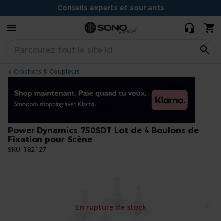
Boulons de
40,90 €
Conseils experts et souriants
Fixation pour
Scène
Situé à Dijon
Crochets & Coupleurs
Power Dynamics 750SDT Lot de 4 Boulons de
Fixation pour Scène
SKU
182.127
Skip
to
the
end
En rupture de stock
of