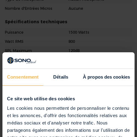
Nombre d'Entrées Micros
Aucune
Spécifications techniques
Puissance
1500 Watts
Watt RMS
800
SPL Maximum
120dB
Fréquence Maximale
18 000 Hz
Fréquence Minimale
35 Hz
Consentement
Détails
À propos des cookies
Egaliseur
Non
Traitement du Signal Audio
DSP, Filtre Actif
Prise d'Alimentation
Câble d'Alimentation IEC C13 3c
Ce site web utilise des cookies
Les cookies nous permettent de personnaliser le contenu
Caractéristiques visuelles
et les annonces, d'offrir des fonctionnalités relatives aux
Poids
42,6 kg
médias sociaux et d'analyser notre trafic. Nous
Nombre de Haut-Parleurs
2
partageons également des informations sur l'utilisation de