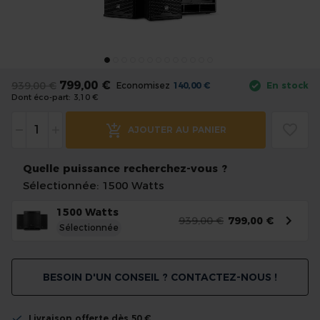
the
images
gallery
Skip
to
799,00 €
939,00 €
Economisez
140,00 €
En stock
the
Dont éco-part:
3,10 €
beginning
-
+
of
AJOUTER AU PANIER
the
images
Quelle puissance recherchez-vous ?
gallery
Sélectionnée: 1500 Watts
1500 Watts
939,00 €
799,00 €
Sélectionnée
BESOIN D'UN CONSEIL ? CONTACTEZ-NOUS !
Livraison offerte dès 50 €