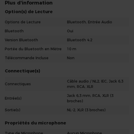
bonne sono triphonique qui saura vous surprendre !
Plus d'information
UN CAISSON DE BASSE COMPACT
Option(s) de Lecture
Le caisson de grave du système triphonique 2.1 propose de très
Options de Lecture
Bluetooth, Entrée Audio
hautes performances pour un très bon rapport qualité/prix. En
effet, avec une puissance de 500W RMS, ce Subwoofer actif de 15
Bluetooth
Oui
pouces saura vous surprendre par sa puissance, sa qualité et sa
robustesse.
Version Bluetooth
Bluetooth 4.2
IDEAL POUR LES SOIRÉES
Portée du Bluetooth en Mètre
10 m
Cette sono triphonique est parfaitement adaptée pour la
Télécommande Incluse
Non
diffusion de son lors de soirées ! Cette sono triphonique propose
de nombreuses fonctionnalités et s’adapte parfaitement aux
Connectique(s)
soirées entre amis.
Câble audio / NL2, IEC, Jack 6,3
Connectiques
mm, RCA, XLR
Jack 6,3 mm, RCA, XLR (3
Entrée(s)
broches)
Sortie(s)
NL-2, XLR (3 broches)
Propriétés du microphone
Type de Microphone
Aucun Microphone