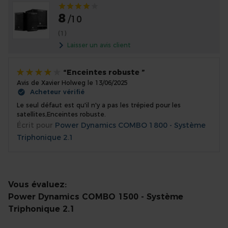
Évaluation:
8
/10
(1)
Laisser un avis client
Enceintes robuste
Avis de
Xavier Holweg
le
13/06/2025
80%
Acheteur vérifié
Le seul défaut est qu'il n'y a pas les trépied pour les
satellites,Enceintes robuste.
Écrit pour
Power Dynamics COMBO 1800 - Système
Triphonique 2.1
Vous évaluez:
Power Dynamics COMBO 1500 - Système
Triphonique 2.1