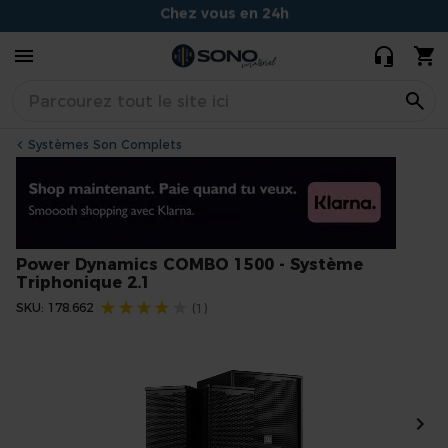
COMBO 1500
939,00 €
799,00 €
Conseils experts et souriants
- Système
Triphonique
Situé à Dijon
2.1
Systèmes Son Complets
Power Dynamics COMBO 1500 - Système
Triphonique 2.1
Évaluation:
SKU
178.662
(1)
Skip
to
the
end
of