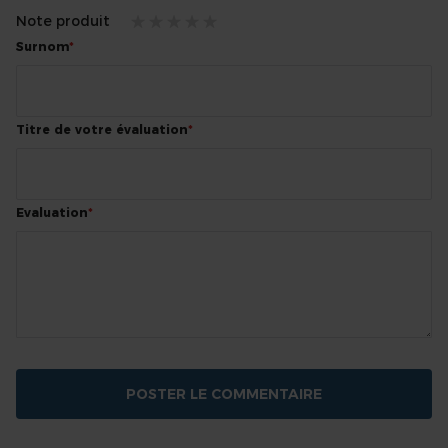
Note produit
1
2
3
4
5
Surnom
star
stars
stars
stars
stars
Titre de votre évaluation
Evaluation
POSTER LE COMMENTAIRE