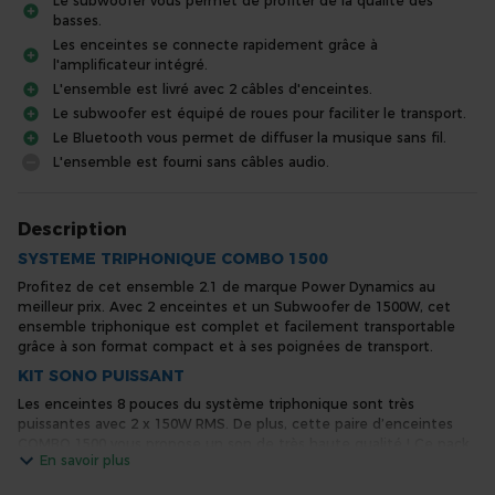
Le subwoofer vous permet de profiter de la qualité des
basses.
Les enceintes se connecte rapidement grâce à
l'amplificateur intégré.
L'ensemble est livré avec 2 câbles d'enceintes.
Le subwoofer est équipé de roues pour faciliter le transport.
Le Bluetooth vous permet de diffuser la musique sans fil.
L'ensemble est fourni sans câbles audio.
Description
SYSTEME TRIPHONIQUE COMBO 1500
Profitez de cet ensemble 2.1 de marque Power Dynamics au
meilleur prix. Avec 2 enceintes et un Subwoofer de 1500W, cet
ensemble triphonique est complet et facilement transportable
grâce à son format compact et à ses poignées de transport.
KIT SONO PUISSANT
Les enceintes 8 pouces du système triphonique sont très
puissantes avec 2 x 150W RMS. De plus, cette paire d’enceintes
COMBO 1500 vous propose un son de très haute qualité ! Ce pack
En savoir plus
triphonique allie parfaitement la puissance et la qualité, tout ceci
au meilleur prix. Osez faire confiance au COMBO 1500, une très