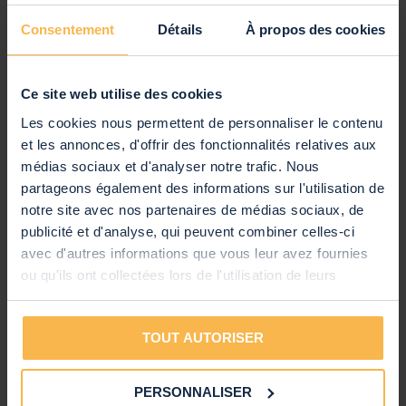
Sensibilité 1W / 1m
88
Consentement
Détails
À propos des cookies
Fréquence Maximale
20 000 Hz
Fréquence Minimale
70 Hz
Ce site web utilise des cookies
Egaliseur
Non
Les cookies nous permettent de personnaliser le contenu
Prise d'Alimentation
Ne s'applique pas
et les annonces, d'offrir des fonctionnalités relatives aux
médias sociaux et d'analyser notre trafic. Nous
Autres caractéristiques
partageons également des informations sur l'utilisation de
Marque
Power Dynamics
notre site avec nos partenaires de médias sociaux, de
publicité et d'analyse, qui peuvent combiner celles-ci
SKU
952.548
avec d'autres informations que vous leur avez fournies
Code EAN
8715693306828
Voir toutes les caractéristiques
ou qu'ils ont collectées lors de l'utilisation de leurs
Garantie
2 ans
services.
Anglais, Néerlandais, Allemand,
Notice d'Utilisation
Notice d'utilisation - Power Dynamics FCS6 – Haut-
Français, Espagnol
TOUT AUTORISER
parleur de plafond 6,25", 242 x 242 x 100 mm - Blanc
(750.56 kB)
PERSONNALISER