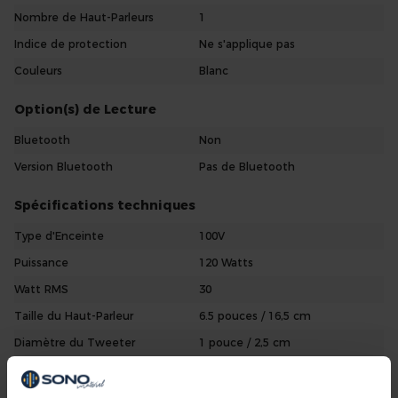
Nombre de Haut-Parleurs
1
Indice de protection
Ne s'applique pas
Couleurs
Blanc
Option(s) de Lecture
Bluetooth
Non
Version Bluetooth
Pas de Bluetooth
Spécifications techniques
Type d'Enceinte
100V
Puissance
120 Watts
Watt RMS
30
Taille du Haut-Parleur
6.5 pouces / 16,5 cm
Diamètre du Tweeter
1 pouce / 2,5 cm
Type de Tweeter
Dôme
Type d'Amplificateur
Pas d'Amplificateur