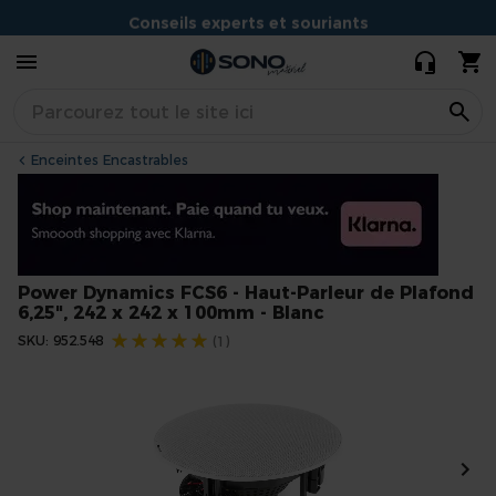
Parleur de Plafond
62,90 €
Conseils experts et souriants
6,25", 242 x 242 x
100mm - Blanc
Situé à Dijon
Enceintes Encastrables
Power Dynamics FCS6 - Haut-Parleur de Plafond
6,25", 242 x 242 x 100mm - Blanc
Évaluation:
SKU
952.548
(1)
Skip
to
the
end
of