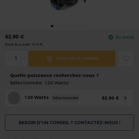
the
images
gallery
Skip
to
62,90 €
En stock
the
Dont éco-part:
0,14 €
beginning
of
-
+
AJOUTER AU PANIER
the
images
Quelle puissance recherchez-vous ?
gallery
Sélectionnée: 120 Watts
120 Watts
62,90 €
Sélectionnée
BESOIN D'UN CONSEIL ? CONTACTEZ-NOUS !