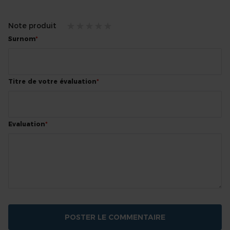
Note produit
1
2
3
4
5
Surnom
star
stars
stars
stars
stars
Titre de votre évaluation
Evaluation
POSTER LE COMMENTAIRE