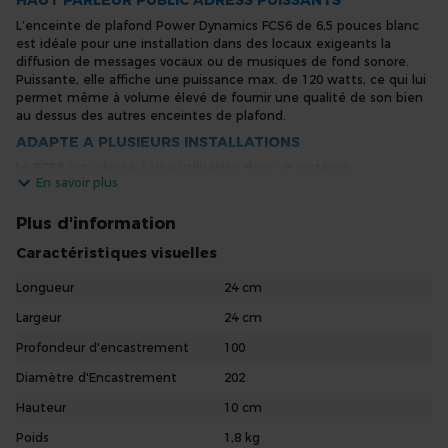
HAUT PARLEUR PUBLIC ADRESS PUISSANTS
L’enceinte de plafond Power Dynamics FCS6 de 6,5 pouces blanc
est idéale pour une installation dans des locaux exigeants la
diffusion de messages vocaux ou de musiques de fond sonore.
Puissante, elle affiche une puissance max. de 120 watts, ce qui lui
permet même à volume élevé de fournir une qualité de son bien
au dessus des autres enceintes de plafond.
ADAPTE A PLUSIEURS INSTALLATIONS
Le FCS6 est adapté à une utilisation dans un système
En savoir plus
conventionnel avec un amplificateur. Ce système sera privilégié
pour une utilisation à maximum 4 enceintes. Pour un système
plus important (à partir de 4 enceintes) il est préférable d’opter
Plus d'information
pour un amplificateur 100V.
Caractéristiques visuelles
DESIGN ET SOLIDE
Longueur
24 cm
Ce haut-parleur de plafond de marque Power Dynamics saura
aussi, par son coté design sobre mais efficace, vous satisfaire. Avec
Largeur
24 cm
sa grille métallique de protection vous pouvez sans danger
installer votre enceinte partout où vous le désirez. Les dimensions
Profondeur d'encastrement
100
du produit sont les suivantes : 242ø x 100mm.
Diamètre d'Encastrement
202
Hauteur
10 cm
Poids
1,8 kg