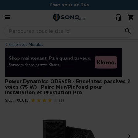
ODS40B -
Chez vous en 24h
Enceintes
passives 2
Conseils experts et souriants
voies (75 W) |
Situé à Dijon
49,95 €
43,00 €
Paire
Mur/Plafond
pour
Enceintes Murales
Installation et
Prestation
Pro
Power Dynamics ODS40B - Enceintes passives 2
voies (75 W) | Paire Mur/Plafond pour
Installation et Prestation Pro
Évaluation:
SKU
100.015
(1)
Skip
to
the
end