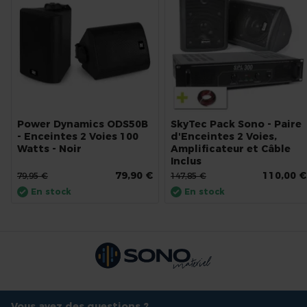
Power Dynamics ODS50B
SkyTec Pack Sono - Paire
- Enceintes 2 Voies 100
d'Enceintes 2 Voies,
Watts - Noir
Amplificateur et Câble
Inclus
79,90 €
110,00 €
79,95 €
147,85 €
En stock
En stock
Vous avez des questions ?