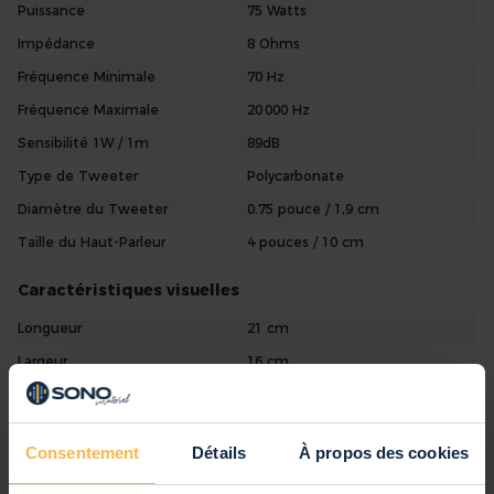
Puissance
75 Watts
Impédance :
8 ohms
Impédance
8 Ohms
Woofer :
4" polypropylene
Fréquence Minimale
70 Hz
Fréquence Maximale
20 000 Hz
Sensibilité 1W / 1m
89dB
Type de Tweeter
Polycarbonate
Diamètre du Tweeter
0.75 pouce / 1,9 cm
Taille du Haut-Parleur
4 pouces / 10 cm
Caractéristiques visuelles
Longueur
21 cm
Largeur
16 cm
Hauteur
15 cm
Poids (en Kg)
2,3
Consentement
Détails
À propos des cookies
Poids par Enceinte
1,15 kg
Couleurs
Noir