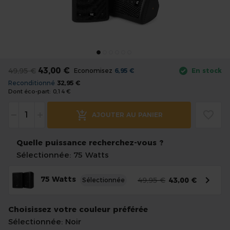
of
the
images
gallery
Skip
to
43,00 €
49,95 €
Economisez
6,95 €
En stock
the
Reconditionné
32,95 €
beginning
Dont éco-part:
0,14 €
of
-
+
the
AJOUTER AU PANIER
images
gallery
Quelle puissance recherchez-vous ?
Sélectionnée: 75 Watts
75 Watts
49,95 €
43,00 €
Sélectionnée
Choisissez votre couleur préférée
Sélectionnée: Noir