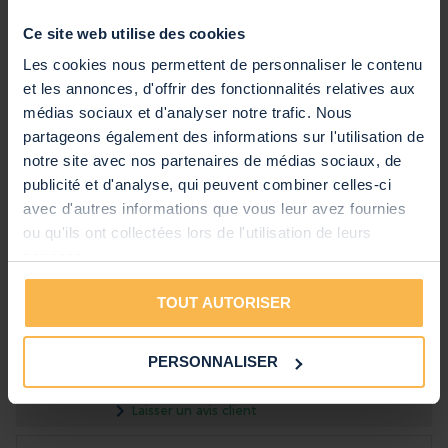
Ce site web utilise des cookies
Autres caractéristiques
Les cookies nous permettent de personnaliser le contenu
Marque
Power Dynamics
et les annonces, d'offrir des fonctionnalités relatives aux
SKU
100.015
médias sociaux et d'analyser notre trafic. Nous
partageons également des informations sur l'utilisation de
Code EAN
8715693015348
Voir toutes les caractéristiques
notre site avec nos partenaires de médias sociaux, de
Garantie
2 ans
publicité et d'analyse, qui peuvent combiner celles-ci
Anglais, Néerlandais, Allemand,
Notice d'Utilisation
avec d'autres informations que vous leur avez fournies
Notice d'utilisation - SkyTec ODS40B - Enceintes 2
Français, Espagnol
ou qu'ils ont collectées lors de l'utilisation de leurs
voies 75 Watts - Noir
(184.87 kB)
services.
Commentaires
TOUT AUTORISER
Évaluation:
8
/10
PERSONNALISER
(1)
Laisser un avis client