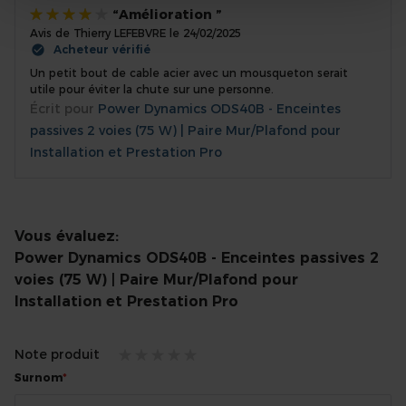
Amélioration
Avis de
Thierry LEFEBVRE
le
24/02/2025
80%
Acheteur vérifié
Un petit bout de cable acier avec un mousqueton serait
utile pour éviter la chute sur une personne.
Écrit pour
Power Dynamics ODS40B - Enceintes
passives 2 voies (75 W) | Paire Mur/Plafond pour
Installation et Prestation Pro
Vous évaluez:
Power Dynamics ODS40B - Enceintes passives 2
voies (75 W) | Paire Mur/Plafond pour
Installation et Prestation Pro
Note produit
1
2
3
4
5
Surnom
star
stars
stars
stars
stars