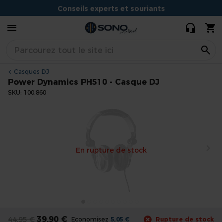
PH510 -
Conseils experts et souriants
Casque DJ
Situé à Dijon
Casques DJ
Power Dynamics PH510 - Casque DJ
SKU
100.860
Skip
to
the
end
En rupture de stock
of
the
images
gallery
Skip
to
39,90 €
44,95 €
Economisez
5,05 €
Rupture de stock
the