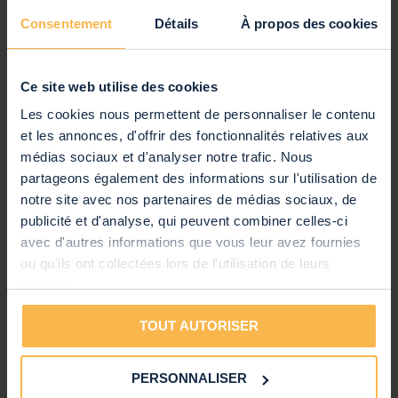
FACILE A TRANSPORTER
Connectique(s)
Consentement
Détails
À propos des cookies
L’ensemble de la marque Power Dynamics est particulièrement
Connectiques
Jack 3,5 mm
compact, facile à ranger et à déplacer. Vous pouvez compter sur
lui si vous faites des prestations en tournées ou à des endroits
Câble amovible
Non
variés. Il ne vous posera pas de problème de rangement ou de
Ce site web utilise des cookies
placement.
Including jack to mini jack
Oui
Les cookies nous permettent de personnaliser le contenu
adapter
et les annonces, d'offrir des fonctionnalités relatives aux
Longueur du câble
3 m
médias sociaux et d'analyser notre trafic. Nous
partageons également des informations sur l'utilisation de
Spécifications techniques
notre site avec nos partenaires de médias sociaux, de
Headphone properties
Foldable, Rotating ear cups
publicité et d'analyse, qui peuvent combiner celles-ci
Fréquence Maximale
avec d'autres informations que vous leur avez fournies
18 000 Hz
ou qu'ils ont collectées lors de l'utilisation de leurs
Fréquence Minimale
10 Hz
services.
Egaliseur
Non
TOUT AUTORISER
Caractéristiques visuelles
Longueur
61 cm
PERSONNALISER
Largeur
48 cm