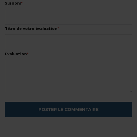
1
2
3
4
5
Surnom
star
stars
stars
stars
stars
Titre de votre évaluation
Evaluation
POSTER LE COMMENTAIRE