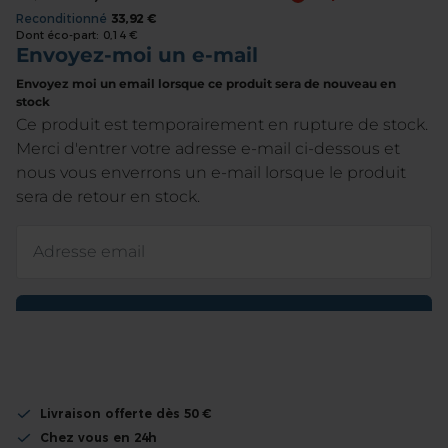
Reconditionné
33,92 €
beginning
Dont éco-part:
0,14 €
of
the
images
gallery
Livraison offerte dès 50 €
Chez vous en 24h