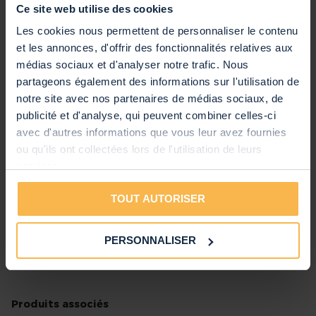
star
stars
stars
stars
stars
Ce site web utilise des cookies
Les cookies nous permettent de personnaliser le contenu
Titre de votre évaluation
et les annonces, d'offrir des fonctionnalités relatives aux
médias sociaux et d'analyser notre trafic. Nous
partageons également des informations sur l'utilisation de
notre site avec nos partenaires de médias sociaux, de
Evaluation
publicité et d'analyse, qui peuvent combiner celles-ci
avec d'autres informations que vous leur avez fournies
ou qu'ils ont collectées lors de l'utilisation de leurs
services.
TOUT AUTORISER
POSTER LE COMMENTAIRE
PERSONNALISER
Produits associés