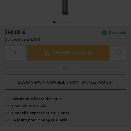
the
images
gallery
Skip
to
340,00 €
En stock
the
Dont éco-part:
0,00 €
beginning
of
-
+
AJOUTER AU PANIER
the
images
ou
gallery
BESOIN D'UN CONSEIL ? CONTACTEZ-NOUS !
Livraison offerte dès 50 €
Chez vous en 24h
Conseils experts et souriants
14 jours pour changer d'avis