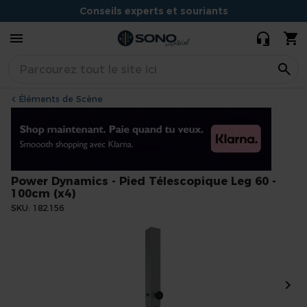
Leg 60 - 100cm
Conseils experts et souriants
(x4)
Situé à Dijon
Éléments de Scène
Power Dynamics - Pied Télescopique Leg 60 -
100cm (x4)
SKU
182.156
Skip
to
the
end
of