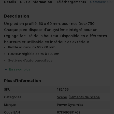
Details
Plus d'information
Téléchargements
Commentaire
Description
Un pied en profilé, 60 x 60 mm, pour nos Deck750.
Chaque pied dispose d'un système intégré pour un
réglage facilité de la hauteur. Disponible en différentes
hauteurs et utilisable en intérieur et extérieur.
Profilé aluminium 60 x 60 mm
Hauteur réglable de 60 à 100 cm
Système d'auto-verrouillage
Système intégré pour installation facilitée
En savoir plus
Pieds caoutchouc de protection
Plus d'information
Agréé TÜV
Made in Europe
SKU
182.156
Catégories
Scène
,
Éléments de Scène
Marque
Power Dynamics
Code EAN
8715693291452