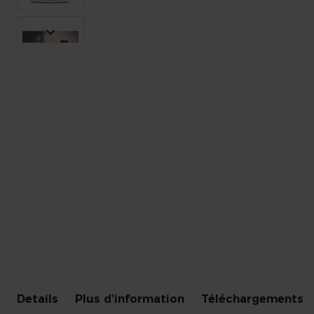
-
+
Skip
to
the
beginning
of
the
images
gallery
Details
Plus d'information
Téléchargements