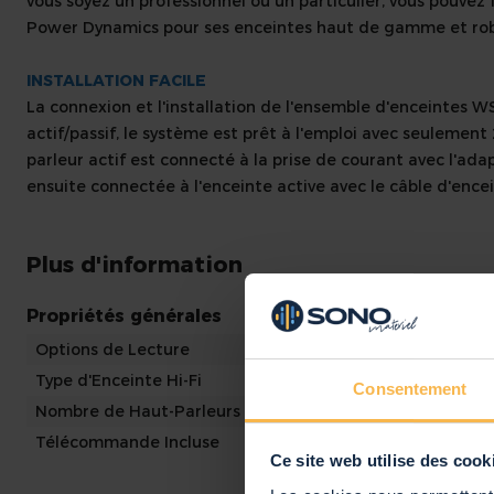
vous soyez un professionnel ou un particulier, vous pouvez 
Power Dynamics pour ses enceintes haut de gamme et ro
INSTALLATION FACILE
La connexion et l'installation de l'ensemble d'enceintes WS4
actif/passif, le système est prêt à l'emploi avec seulement
parleur actif est connecté à la prise de courant avec l'ada
ensuite connectée à l'enceinte active avec le câble d'encei
Plus d'information
-
Propriétés générales
Options de Lecture
Blu
Type d'Enceinte Hi-Fi
Enc
Consentement
Nombre de Haut-Parleurs
2
Télécommande Incluse
Oui
Ce site web utilise des cook