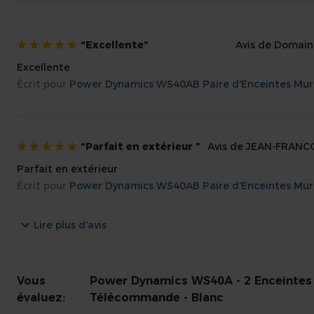
Caractéristiques visuelles
Excellente
Avis de
Domaine
Longueur
15 
100%
Excellente
Largeur
18 
Écrit pour
Power Dynamics WS40AB Paire d'Enceintes Mural
Hauteur
23 
Poids (en Kg)
3,6
Couleurs
Bla
Parfait en extérieur
Avis de
JEAN-FRANC
100%
Parfait en extérieur
Autres caractéristiques
Écrit pour
Power Dynamics WS40AB Paire d'Enceintes Mural
Marque
Pow
SKU
952
Lire plus d'avis
Code EAN
871
Garantie
2 a
Notice d'Utilisation
Ang
Vous
Power Dynamics WS40A - 2 Enceintes B
évaluez:
Télécommande - Blanc