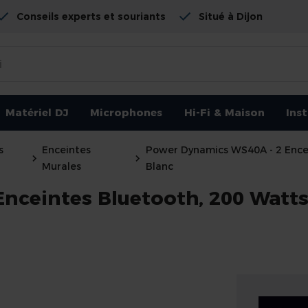
Conseils experts et souriants
Situé à Dijon
Matériel DJ
Microphones
Hi-Fi & Maison
Ins
s
Enceintes
Power Dynamics WS40A - 2 Encei
Murales
Blanc
ceintes Bluetooth, 200 Watts,