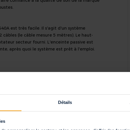
faire confiance à la qualité de son de la marque
bustes.
0A est très facile. Il s'agit d'un système
 2 câbles (le câble mesure 5 mètres). Le haut-
ptateur secteur fourni. L'enceinte passive est
nte, après quoi le système est prêt à l'emploi.
+
etooth, Radios Internet
eintes Satellite
Détails
ies