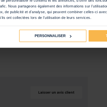
e personnaliser le contenu et les annonces, d'offrir des fonctio
rafic. Nous partageons également des informations sur l'utilisati
le d'Enceinte
, de publicité et d'analyse, qui peuvent combiner celles-ci avec
ne à vis du haut-parleur
ils ont collectées lors de l'utilisation de leurs services.
teur
PERSONNALISER
intes Bluetooth, 200 Watts, IP55, avec
 Watts
hms
 Hz
000 Hz
dB
ar
Laisser un avis client
 pouce / 1,5 cm
ouces / 10 cm