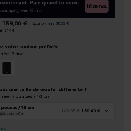
159,00 €
€
Economisez
30,95 €
t:
0,14 €
ez votre couleur préférée
nnée: Blanc
ous une taille de woofer différente ?
nnée: 4 pouces / 10 cm
 pouces / 10 cm
189,95 €
159,00 €
Sélectionnée
ock