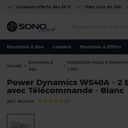
Livraison offerte dès 50 €
Chez vous en 24h
Enceintes & Son
Lumière
Machines à Effets
Enceintes &
Installation Audio & Enceinte
Accueil
Son
100V
Power Dynamics WS40A - 2 En
avec Télécommande - Blanc
Évaluation:
SKU
952.538
(3)
Skip
to