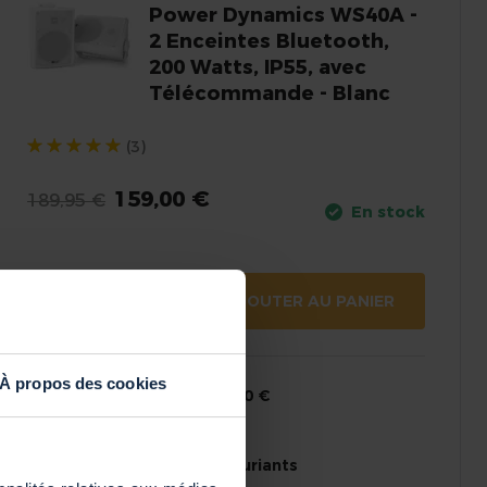
Power Dynamics WS40A -
2 Enceintes Bluetooth,
200 Watts, IP55, avec
Télécommande - Blanc
(3)
159,00 €
189,95 €
En stock
AJOUTER AU PANIER
À propos des cookies
Livraison offerte dès 50 €
Chez vous en 24h
Conseils experts et souriants