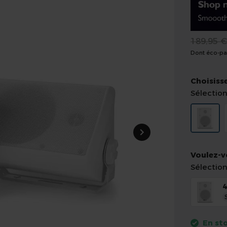
189,95 
Dont éco-par
Choisiss
Sélectio
Voulez-v
Sélectio
4
En st