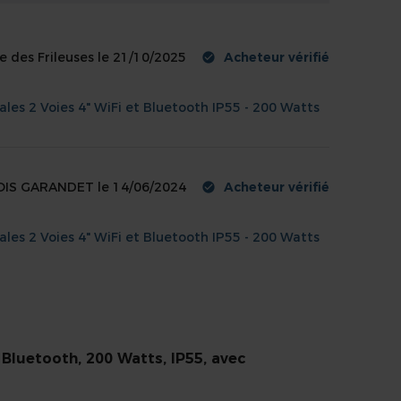
 des Frileuses
le
21/10/2025
Acheteur vérifié
cm
cm
es 2 Voies 4" WiFi et Bluetooth IP55 - 200 Watts
cm
nc
OIS GARANDET
le
14/06/2024
Acheteur vérifié
es 2 Voies 4" WiFi et Bluetooth IP55 - 200 Watts
er Dynamics
.538
5693296709
ns
lais, Néerlandais, Allemand, Français, Espagnol
luetooth, 200 Watts, IP55, avec