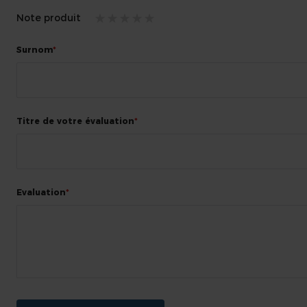
Note produit
1
2
3
4
5
Surnom
star
stars
stars
stars
stars
Titre de votre évaluation
Evaluation