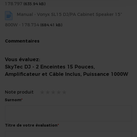
178.797
(635.94 kB)
Manual - Vonyx SL15 DJ/PA Cabinet Speaker 15”
800W - 178.734
(684.41 kB)
Commentaires
Vous évaluez:
SkyTec DJ - 2 Enceintes 15 Pouces,
Amplificateur et Câble Inclus, Puissance 1000W
Note produit
1
2
3
4
5
Surnom
star
stars
stars
stars
stars
Titre de votre évaluation