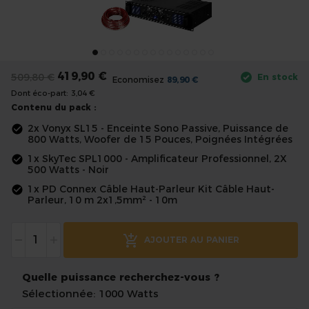
the
images
gallery
Skip
to
419,90 €
509,80 €
En stock
the
Economisez
89,90 €
Dont éco-part:
3,04 €
beginning
Contenu du pack :
of
2x Vonyx SL15 - Enceinte Sono Passive, Puissance de
the
800 Watts, Woofer de 15 Pouces, Poignées Intégrées
images
1x SkyTec SPL1000 - Amplificateur Professionnel, 2X
gallery
500 Watts - Noir
1x PD Connex Câble Haut-Parleur Kit Câble Haut-
Parleur, 10 m 2x1,5mm² - 10m
-
+
AJOUTER AU PANIER
Quelle puissance recherchez-vous ?
Sélectionnée: 1000 Watts