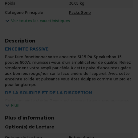
Poids
36,05 kg
Catégorie Principale
Packs Sono
Voir toutes les caractéristiques
Description
ENCEINTE PASSIVE
Pour faire fonctionner votre enceinte SL15 PA Speakerbox 15
pouces 800W, munissez-vous d’un amplificateur de qualité. Reliez
simplement votre ampli par câble à cette paire d’enceintes grâce
aux borniers rouge/noir sur la face arrière de l’appareil. Avec cette
enceinte solide et puissante vous êtes équipés comme un pro et
pour longtemps.
DE LA SOLIDITE ET DE LA DISCRETION
Cette enceinte stéréo 2 voies est compacte avec une puissance
Plus
max de 800 Watts et une grille métallique en façade pour plus de
solidité. Que vous soyez un professionnel ou un particulier, vous
pouvez faire confiance à la qualité de son de la marque Vonyx
Plus d'information
pour ce haut-parleur simple et robuste.
Option(s) de Lecture
LE BON SON A BAS PRIX
Options de Lecture
Entrée Audio