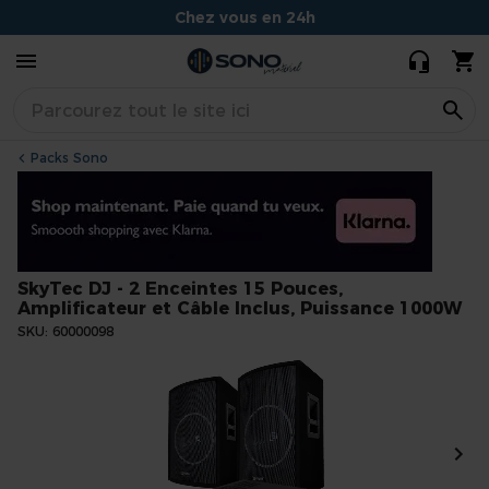
Pouces,
Chez vous en 24h
Amplificateur
509,80 €
419,90 €
et Câble
Conseils experts et souriants
Inclus,
Situé à Dijon
Puissance
1000W
Packs Sono
SkyTec DJ - 2 Enceintes 15 Pouces,
Amplificateur et Câble Inclus, Puissance 1000W
SKU
60000098
Skip
to
the
end
of