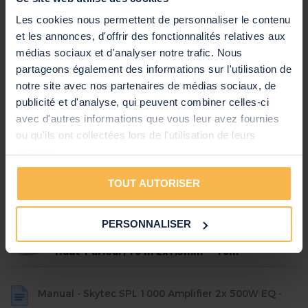
Les cookies nous permettent de personnaliser le contenu
Autres caractéristiques
et les annonces, d'offrir des fonctionnalités relatives aux
Marque
SkyTec
médias sociaux et d'analyser notre trafic. Nous
SKU
60000098
partageons également des informations sur l'utilisation de
notre site avec nos partenaires de médias sociaux, de
Code EAN
8720105700736
Voir toutes les caractéristiques
publicité et d'analyse, qui peuvent combiner celles-ci
Garantie
2 ans
avec d'autres informations que vous leur avez fournies
Produits inclus dans le kit
Anglais, Néerlandais, Allemand,
ou qu'ils ont collectées lors de l'utilisation de leurs
Notice d'Utilisation
Vonyx SL15 - Enceinte Sono Passive,
Français, Espagnol
services.
Puissance de 800 Watts, Woofer de 15
Pouces, Poignées Intégrées
TOUT AUTORISER
SkyTec SPL1000 - Amplificateur
Professionnel, 2X 500 Watts - Noir
PERSONNALISER
PD Connex Câble Haut-Parleur Kit Câble
Haut-Parleur, 10 m 2x1,5mm² - 10m
Manual - Skytec SPL 1000 Amplifier 2x 500W EQ -