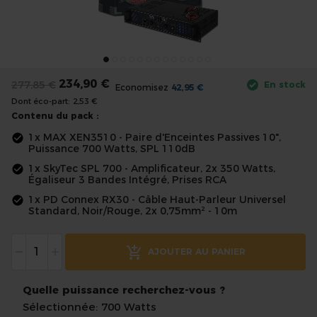
the
images
gallery
Skip
to
234,90 €
277,85 €
En stock
the
Economisez
42,95 €
Dont éco-part:
2,53 €
beginning
Contenu du pack :
of
1x MAX XEN3510 - Paire d'Enceintes Passives 10",
the
Puissance 700 Watts, SPL 110dB
images
1x SkyTec SPL 700 - Amplificateur, 2x 350 Watts,
gallery
Égaliseur 3 Bandes Intégré, Prises RCA
1x PD Connex RX30 - Câble Haut-Parleur Universel
Standard, Noir/Rouge, 2x 0,75mm² - 10m
-
+
AJOUTER AU PANIER
Quelle puissance recherchez-vous ?
Sélectionnée: 700 Watts