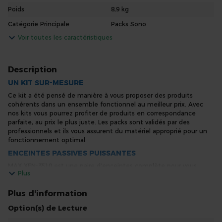
Poids
8,9 kg
Catégorie Principale
Packs Sono
Voir toutes les caractéristiques
Description
UN KIT SUR-MESURE
Ce kit a été pensé de manière à vous proposer des produits
cohérents dans un ensemble fonctionnel au meilleur prix. Avec
nos kits vous pourrez profiter de produits en correspondance
parfaite, au prix le plus juste. Les packs sont validés par des
professionnels et ils vous assurent du matériel approprié pour un
fonctionnement optimal.
ENCEINTES PASSIVES PUISSANTES
MAX XEN-3510 est une paire d’enceintes complète pour vous
Plus
accompagner lors de vos événements. Avec un woofer puissant
de 10 pouces, un tweeter créant un son clair et équilibré. Vous
avez besoin de puissance lors de vos soirées ? La paire d’enceintes
Plus d'information
MAX XEN-3510 dispose d’une puissance de 700 Watts permettant
Option(s) de Lecture
une écoute de qualité, même à volume élevé. Son rapport
qualité/prix permet de s’équiper d’un ensemble de très bonne