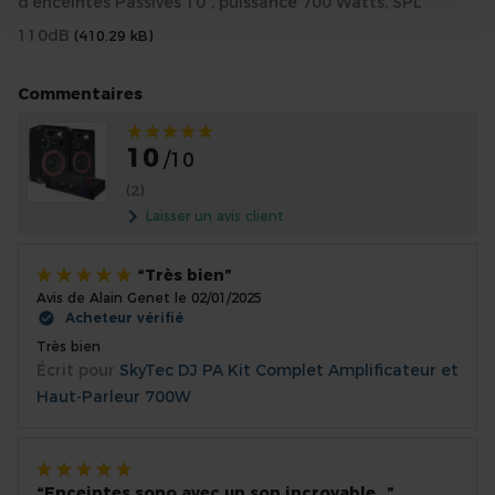
d’enceintes Passives 10", puissance 700 Watts, SPL
110dB
(410.29 kB)
Commentaires
Évaluation:
10
/10
(2)
Laisser un avis client
Très bien
Avis de
Alain Genet
le
02/01/2025
100%
Acheteur vérifié
Très bien
Écrit pour
SkyTec DJ PA Kit Complet Amplificateur et
Haut-Parleur 700W
Enceintes sono avec un son incroyable…