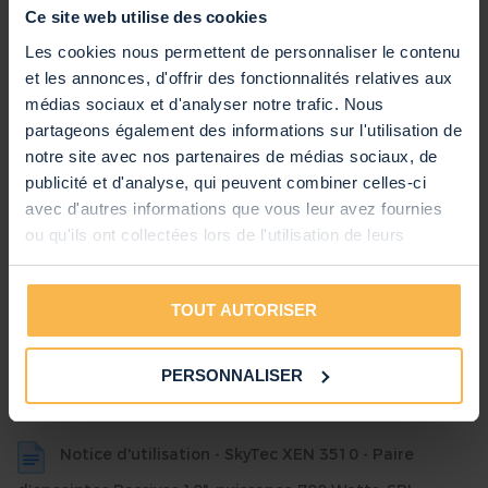
Ce site web utilise des cookies
Autres caractéristiques
Les cookies nous permettent de personnaliser le contenu
Marque
SkyTec
et les annonces, d'offrir des fonctionnalités relatives aux
SKU
60000134
médias sociaux et d'analyser notre trafic. Nous
partageons également des informations sur l'utilisation de
Code EAN
8720105702174
Voir toutes les caractéristiques
notre site avec nos partenaires de médias sociaux, de
Garantie
2 ans
Produits inclus dans le kit
publicité et d'analyse, qui peuvent combiner celles-ci
Anglais, Néerlandais, Allemand,
Notice d'Utilisation
avec d'autres informations que vous leur avez fournies
MAX XEN3510 - Paire d'Enceintes
Français, Espagnol
Passives 10", Puissance 700 Watts, SPL
ou qu'ils ont collectées lors de l'utilisation de leurs
110dB
services.
PD Connex RX30 - Câble Haut-Parleur
Universel Standard, Noir/Rouge, 2x
TOUT AUTORISER
0,75mm² - 10m
SkyTec SPL 700 - Amplificateur, 2x 350
PERSONNALISER
Watts, Égaliseur 3 Bandes Intégré,
Prises RCA
Notice d'utilisation - SkyTec XEN 3510 - Paire