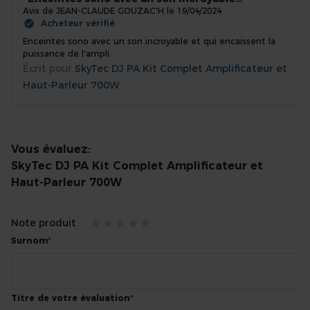
100%
Avis de
JEAN-CLAUDE GOUZAC'H
le
19/04/2024
Acheteur vérifié
Enceintes sono avec un son incroyable et qui encaissent la
puissance de l'ampli
Écrit pour
SkyTec DJ PA Kit Complet Amplificateur et
Haut-Parleur 700W
Vous évaluez:
SkyTec DJ PA Kit Complet Amplificateur et
Haut-Parleur 700W
Note produit
1
2
3
4
5
Surnom
star
stars
stars
stars
stars
Titre de votre évaluation