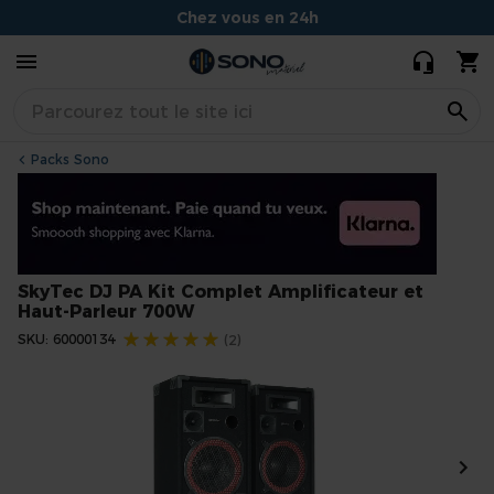
Amplificateur
277,85 €
234,90 €
et Haut-
Conseils experts et souriants
Parleur 700W
Situé à Dijon
Packs Sono
SkyTec DJ PA Kit Complet Amplificateur et
Haut-Parleur 700W
Évaluation:
SKU
60000134
(2)
Skip
to
the
end
of