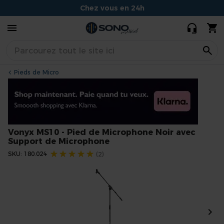
Microphone
28,95 €
27,00 €
Chez vous en 24h
Noir avec
Support de
Conseils experts et souriants
Microphone
Situé à Dijon
Pieds de Micro
Vonyx MS10 - Pied de Microphone Noir avec
Support de Microphone
Évaluation:
SKU
180.024
(2)
Skip
to
the
end
of