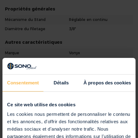
Propriétés générales
Mécanisme du Stand
Réglable en continu
Diamètre du Filetage
3/8"
Autres caractéristiques
Marque
Vonyx
SKU
180.024
Code EAN
8715693025552
Voir toutes les caractéristiques
Garantie
2 ans
Consentement
Détails
À propos des cookies
Anglais, Néerlandais, Allemand,
Notice d'Utilisation
Commentaires
Français, Espagnol
Évaluation:
Ce site web utilise des cookies
10
/10
Les cookies nous permettent de personnaliser le contenu
(2)
et les annonces, d'offrir des fonctionnalités relatives aux
Laisser un avis client
médias sociaux et d'analyser notre trafic. Nous
partageons également des informations sur l'utilisation de