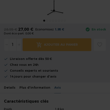
the
images
gallery
Skip
to
27,00 €
28,95 €
Economisez
1,95 €
En stock
the
Dont éco-part:
0,00 €
beginning
-
+
of
AJOUTER AU PANIER
the
images
Livraison offerte dès 50 €
gallery
Chez vous en 24h
Conseils experts et souriants
14 jours pour changer d'avis
Details
Plus d'information
Avis
Caractéristiques clés
Poids
1,8 kg