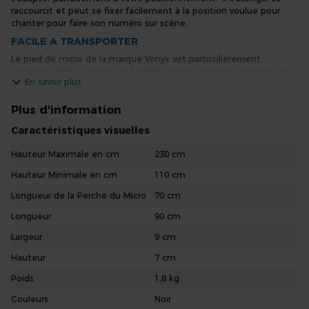
raccourcit et peut se fixer facilement à la position voulue pour
chanter pour faire son numéro sur scène.
FACILE A TRANSPORTER
Le pied de micro de la marque Vonyx est particulièrement
compact, facile à ranger et à déplacer. Vous pouvez compter sur
En savoir plus
lui si vous faites des prestations en tournées ou à des endroits
variés. Il ne vous posera pas de problème de montage ou de
placement grâce à ses pieds pliables.
Plus d'information
UNE FINITION PARFAITE ET ROBUSTE
Caractéristiques visuelles
D’un métal gris et Noir, le Vonyx MS10 Pied Micro Avec Perche est
Hauteur Maximale en cm
230 cm
particulièrement design et apprécié pour son aspect sobre.
Cependant qui dit efficacité dit fiabilité, ce pied de micro en
Hauteur Minimale en cm
110 cm
métal est très robuste. De plus, pour une sécurité optimale, il
dispose de pieds antidérapants.
Longueur de la Perche du Micro
70 cm
Vonyx MS10 Pied Micro Avec Perche, Haute Qualité, Noir
Longueur
90 cm
Largeur
9 cm
Hauteur
7 cm
Poids
1,8 kg
Couleurs
Noir