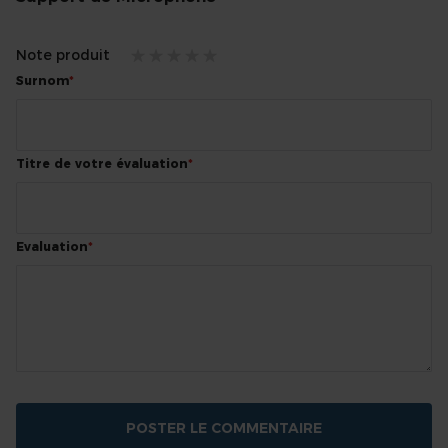
Note produit
1
2
3
4
5
Surnom
star
stars
stars
stars
stars
Titre de votre évaluation
Evaluation
POSTER LE COMMENTAIRE