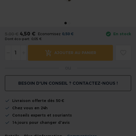
the
images
gallery
Skip
to
4,50 €
5,00 €
Economisez
0,50 €
En stock
the
Dont éco-part:
0,05 €
beginning
-
+
of
AJOUTER AU PANIER
the
images
ou
gallery
BESOIN D'UN CONSEIL ? CONTACTEZ-NOUS !
Livraison offerte dès 50 €
Chez vous en 24h
Conseils experts et souriants
14 jours pour changer d'avis