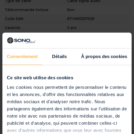
Type de câble
Câble signal audio
Télécommande Incluse
Non
Code EAN
8715693297928
Garantie
2 ans
Anglais, Néerlandais, Allemand,
Notice d'Utilisation
Français, Espagnol
Consentement
Détails
À propos des cookies
Commentaires
Ce site web utilise des cookies
Vous évaluez:
Les cookies nous permettent de personnaliser le contenu
Vonyx Câble Audio Cordon XLR Mâle - Jack 3,5
et les annonces, d'offrir des fonctionnalités relatives aux
Stéréo - 0,5m
médias sociaux et d'analyser notre trafic. Nous
partageons également des informations sur l'utilisation de
Note produit
notre site avec nos partenaires de médias sociaux, de
1
2
3
4
5
Surnom
publicité et d'analyse, qui peuvent combiner celles-ci
star
stars
stars
stars
stars
avec d'autres informations que vous leur avez fournies