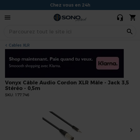
XLR Mâle - Jack
5,00 €
4,50 €
Chez vous en 24h
3,5 Stéréo -
0,5m
Conseils experts et souriants
Situé à Dijon
Cables XLR
Vonyx Câble Audio Cordon XLR Mâle - Jack 3,5
Stéréo - 0,5m
SKU
177.746
Skip
to
the
end
of