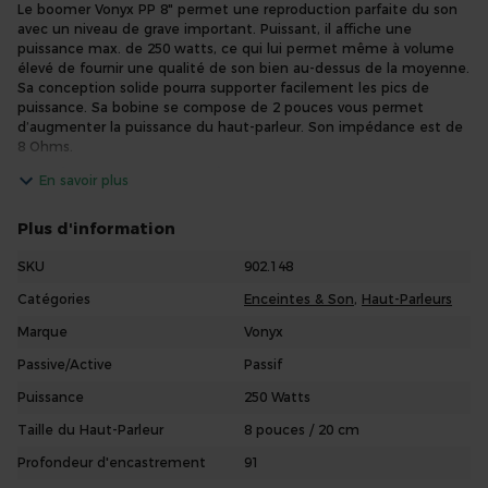
Le boomer Vonyx PP 8" permet une reproduction parfaite du son
avec un niveau de grave important. Puissant, il affiche une
puissance max. de 250 watts, ce qui lui permet même à volume
élevé de fournir une qualité de son bien au-dessus de la moyenne.
Sa conception solide pourra supporter facilement les pics de
puissance. Sa bobine se compose de 2 pouces vous permet
d’augmenter la puissance du haut-parleur. Son impédance est de
8 Ohms.
UN CÔNE DE BASSES FRÉQUENCES DE
En savoir plus
REMPLACEMENT
Ce haut-parleur grave puissant et solide est parfaitement adapté
Plus d'information
pour différentes utilisations. Si vous souhaitez réparer votre
enceinte ou caisson de basses, il conviendra parfaitement. Même
SKU
902.148
chose si vous êtes un adepte des enceintes à construire vous-
Catégories
Enceintes & Son
,
Haut-Parleurs
même ! C’est un boomer solide et robuste qui donnera ou
redonnera vie à vos appareils.
Marque
Vonyx
BOOMER HP POUR CAISSON DE
Passive/Active
Passif
BASSES PROFESSIONNEL
Cet accessoire est essentiel dans une bonne installation musicale.
Puissance
250 Watts
Si vous êtes un professionnel de la musique ou un novice qui
Taille du Haut-Parleur
8 pouces / 20 cm
cherche à améliorer ses enceintes, c’est l’outil de sonorisation
idéal. Pour un petit prix, vous aurez un boomer de caisson de
Profondeur d'encastrement
91
basses haut de gamme. Passez des soirées inoubliables grâce au