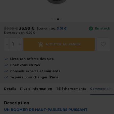
the
images
gallery
Skip
to
36,90 €
39,95 €
Economisez
3,05 €
En stock
the
Dont éco-part:
0,90 €
beginning
-
+
of
AJOUTER AU PANIER
the
images
Livraison offerte dès 50 €
gallery
Chez vous en 24h
Conseils experts et souriants
14 jours pour changer d'avis
Details
Plus d'information
Téléchargements
Commentaire
Description
UN BOOMER DE HAUT-PARLEURS PUISSANT