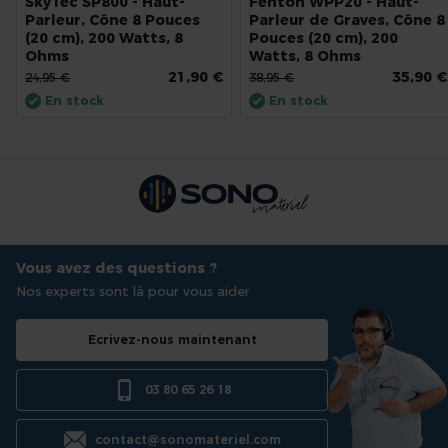
SkyTec SP800 - Haut-
Fenton WPP20 - Haut-
Parleur, Cône 8 Pouces
Parleur de Graves, Cône 8
(20 cm), 200 Watts, 8
Pouces (20 cm), 200
Ohms
Watts, 8 Ohms
21,90 €
35,90 €
24,95 €
38,95 €
En stock
En stock
Vous avez des questions ?
Nos experts sont là pour vous aider
Ecrivez-nous maintenant
03 80 65 26 18
contact@sonomateriel.com