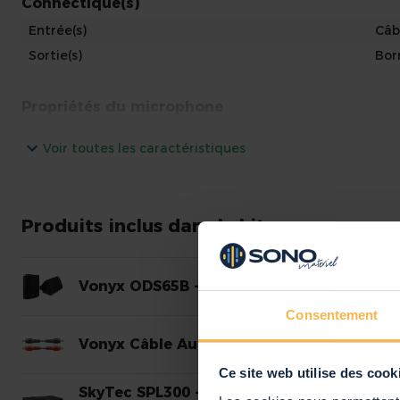
Connectique(s)
Entrée(s)
Câb
Sortie(s)
Bor
Propriétés du microphone
Nombre de Micro Inclus
1
Voir toutes les caractéristiques
Type de Microphone
Mic
Nombre d'Entrées Micros
Auc
Produits inclus dans le kit
Spécifications techniques
Puissance
240
Vonyx ODS65B - Enceintes 2 Voies 120 Wat
Câb
Prise d'Alimentation
Sup
Consentement
Vonyx Câble Audio 2RCA - 1,2m
Caractéristiques visuelles
Ce site web utilise des cook
Poids
12,
SkyTec SPL300 - Amplificateur Profession