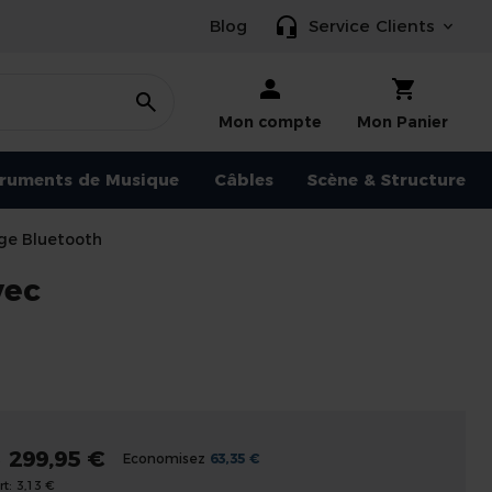
Blog
Service Clients
Mon compte
Mon Panier
truments de Musique
Câbles
Scène & Structure
age Bluetooth
vec
299,95 €
€
Economisez
63,35 €
t:
3,13 €