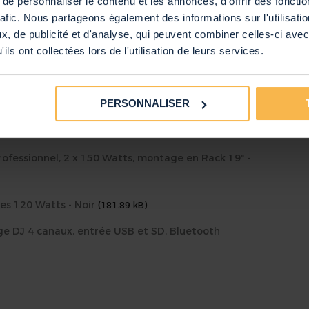
e personnaliser le contenu et les annonces, d'offrir des fonctio
rafic. Nous partageons également des informations sur l'utilisati
, de publicité et d'analyse, qui peuvent combiner celles-ci avec
naux, Entrée USB, Bluetooth
ils ont collectées lors de l'utilisation de leurs services.
r
et avec Micro-Casque
PERSONNALISER
Tec
00340
0105703829
professionnel, 2 x 150 Watts, montage en Rack 19“ -
lais, Néerlandais, Allemand, Français, Espagnol
ies 120 Watts - Noir
(181.89 kB)
age DJ 4 canaux, entrée USB et SD, Bluetooth