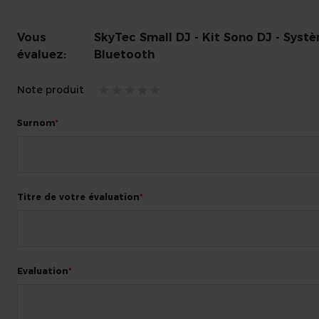
Vous
SkyTec Small DJ - Kit Sono DJ - Syst
évaluez:
Bluetooth
Note produit
1
2
3
4
5
Surnom
star
stars
stars
stars
stars
Titre de votre évaluation
Evaluation