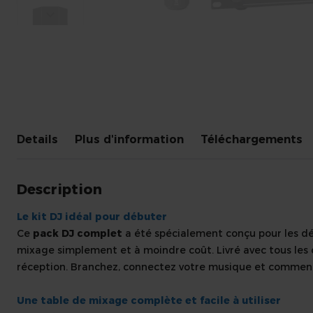
Skip
to
the
beginning
Details
Plus d'information
Téléchargements
of
the
images
Description
gallery
Le kit DJ idéal pour débuter
Ce
pack DJ complet
a été spécialement conçu pour les dé
mixage simplement et à moindre coût. Livré avec tous les c
réception. Branchez, connectez votre musique et commenc
Une table de mixage complète et facile à utiliser