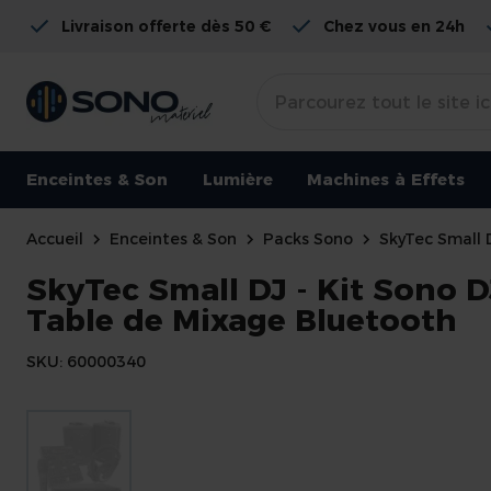
Livraison offerte dès 50 €
Chez vous en 24h
Enceintes & Son
Lumière
Machines à Effets
Accueil
Enceintes & Son
Packs Sono
SkyTec Small 
SkyTec Small DJ - Kit Sono 
Table de Mixage Bluetooth
SKU
60000340
Skip
to
the