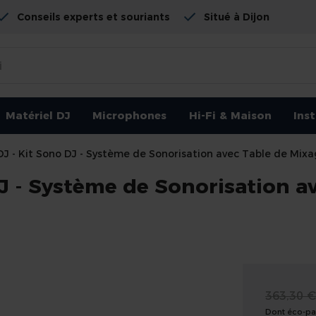
Conseils experts et souriants
Situé à Dijon
Matériel DJ
Microphones
Hi-Fi & Maison
Ins
DJ - Kit Sono DJ - Système de Sonorisation avec Table de Mix
DJ - Système de Sonorisation a
363,30 
Dont éco-par