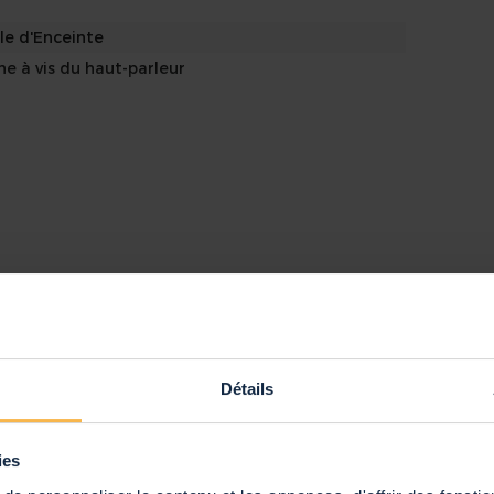
le d'Enceinte
ne à vis du haut-parleur
rophone à Main Filaire
une
 Watts
ts - Noir
le d'Alimentation IEC C13 3c, External Power
ply Fixed Plug
Détails
ies
3 kg
nel, 2x 150 Watts, Montage en Rack