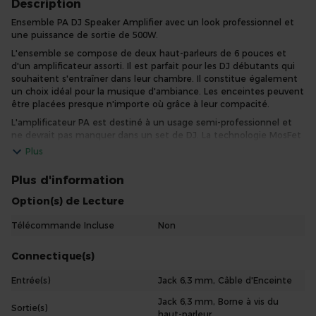
Description
Ensemble PA DJ Speaker Amplifier avec un look professionnel et
une puissance de sortie de 500W.
L'ensemble se compose de deux haut-parleurs de 6 pouces et
d'un amplificateur assorti. Il est parfait pour les DJ débutants qui
souhaitent s'entraîner dans leur chambre. Il constitue également
un choix idéal pour la musique d'ambiance. Les enceintes peuvent
être placées presque n'importe où grâce à leur compacité.
L'amplificateur PA est destiné à un usage semi-professionnel et
ne devrait pas manquer dans un set de DJ. La technologie MosFet
moderne garantit des performances de haut niveau à long terme.
Plus
Plus d'information
Option(s) de Lecture
Télécommande Incluse
Non
Connectique(s)
Entrée(s)
Jack 6,3 mm, Câble d'Enceinte
Jack 6,3 mm, Borne à vis du
Sortie(s)
haut-parleur