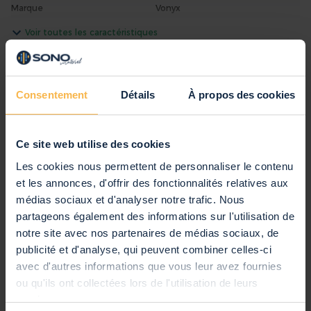
Marque
Vonyx
SKU
60000504
Voir toutes les caractéristiques
Code EAN
8720105701351
Produits inclus dans le kit
Anglais, Néerlandais, Allemand,
Notice d'Utilisation
SkyTec SKY-240B - Amplificateur
Français, Espagnol
Consentement
Détails
À propos des cookies
Professionnel, 2x 240W, Technologie
Moderne - Noir
Vonyx SL6 - Paire d'Enceintes Sono
Passives, Puissance de 150 Watts,
Ce site web utilise des cookies
Woofer de 6 Pouces, Poignées Intégrées
Les cookies nous permettent de personnaliser le contenu
PD Connex RX30 - Câble Haut-Parleur
et les annonces, d'offrir des fonctionnalités relatives aux
Universel Standard, Noir/Rouge, 2x
médias sociaux et d'analyser notre trafic. Nous
0,75mm² - 10m
partageons également des informations sur l'utilisation de
notre site avec nos partenaires de médias sociaux, de
Notice d'utilisation - SkyTec SKY-240B -
publicité et d'analyse, qui peuvent combiner celles-ci
Amplificateur professionnel, 2 x 240 W, technologie
avec d'autres informations que vous leur avez fournies
moderne - Noir
(568.01 kB)
ou qu'ils ont collectées lors de l'utilisation de leurs
services.
Notice d'utilisation - SkyTec SL6 PA - Paire