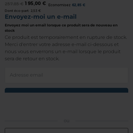
195,00 €
257,85 €
the
Economisez
62,85 €
Dont éco-part:
2,53 €
beginning
of
the
images
gallery
ou