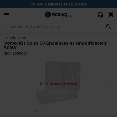
Enceintes et
257,85 €
195,00 €
Conseils experts et souriants
Amplificateur
500W
Situé à Dijon
Packs Sono
Vonyx Kit Sono DJ Enceintes et Amplificateur
500W
SKU
60000504
Skip
to
the
end
En rupture de stock
of
the
images
gallery
Skip
to