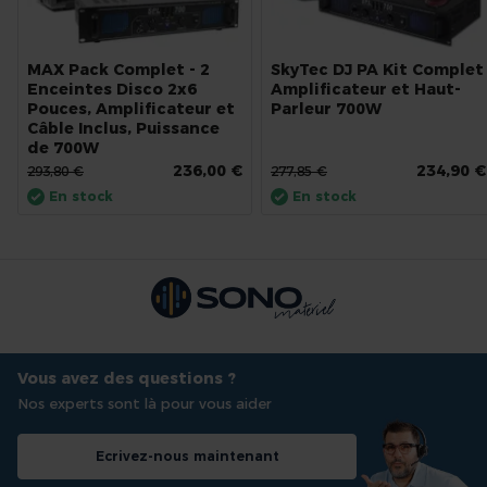
MAX Pack Complet - 2
SkyTec DJ PA Kit Complet
Enceintes Disco 2x6
Amplificateur et Haut-
Pouces, Amplificateur et
Parleur 700W
Câble Inclus, Puissance
de 700W
236,00 €
234,90 €
293,80 €
277,85 €
En stock
En stock
Vous avez des questions ?
Nos experts sont là pour vous aider
Ecrivez-nous maintenant